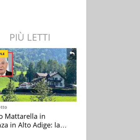
PIÙ LETTI
YLE
otto
o Mattarella in
za in Alto Adige: la
ion scelta