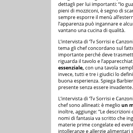
dettagli per lui importanti: “Io g
pieni di mozziconi, è segno di sc
sempre esporre il menù all’estern
l’apparenza può ingannare e alcu
vantano una cucina di qualità.
L’intervista di ‘Tv Sorrisi e Canzo
tema gli chef concordano sul fatto
importante perché deve trasmett
riguarda il tavolo e l’apparecchia
essenziale,
con una tavola sempli
invece, tutti e tre i giudici lo d
buona esperienza. Spiega Barbier
presente senza essere invadente.
L’intervista di ‘Tv Sorrisi e Canzon
chef sono allineati: è meglio
un 
inoltre, aggiunge: “Le descrizioni 
nomi di fantasia va scritto che in
materie prime congelate ed event
intolleranze e allergie alimentari