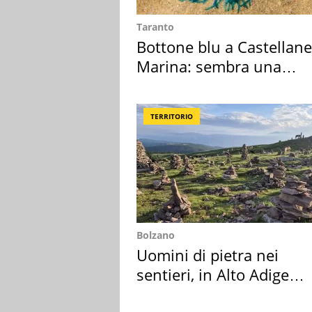
Taranto
Bottone blu a Castellane
Marina: sembra una
medusa ma non lo è
TERRITORIO
Bolzano
Uomini di pietra nei
sentieri, in Alto Adige
scatta l'allarme