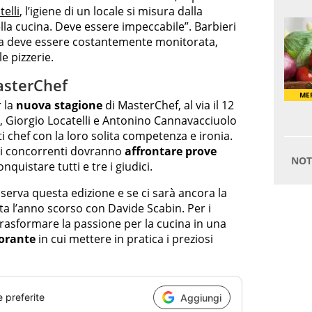
elli
, l’igiene di un locale si misura dalla
della cucina. Deve essere impeccabile”. Barbieri
ia deve essere costantemente monitorata,
e pizzerie.
asterChef
r la
nuova stagione
di MasterChef, al via il 12
i, Giorgio Locatelli e Antonino Cannavacciuolo
i chef con la loro solita competenza e ironia.
, i concorrenti dovranno
affrontare prove
nquistare tutti e tre i giudici.
serva questa edizione e se ci sarà ancora la
ta l’anno scorso con Davide Scabin. Per i
 trasformare la passione per la cucina in una
torante
in cui mettere in pratica i preziosi
e preferite
Aggiungi