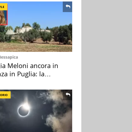
YLE
Messapica
ia Meloni ancora in
za in Puglia: la
ion scelta
TORIO