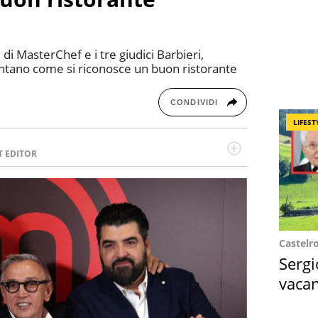
di MasterChef e i tre giudici Barbieri,
ontano come si riconosce un buon ristorante
CONDIVIDI
LIFEST
T EDITOR
l running e di yoga, ama scoprire nuovi posti e
minata e intraprendente adora leggere ma
Castelr
Sergi
vacan
locat