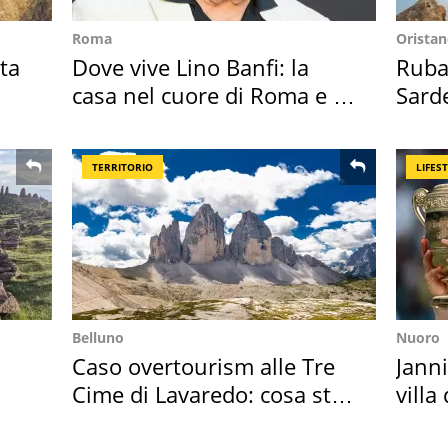
Roma
Orista
ta
Dove vive Lino Banfi: la
Ruba 
casa nel cuore di Roma e i
Sarde
suoi cimeli
50 a
TERRITORIO
LIFES
Belluno
Nuoro
Caso overtourism alle Tre
Janni
Cime di Lavaredo: cosa sta
villa
succedendo
disc