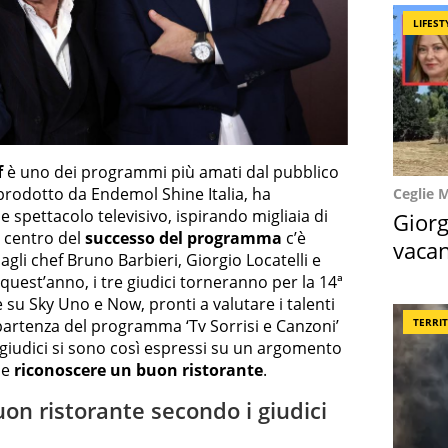
LIFEST
f
è uno dei programmi più amati dal pubblico
 prodotto da Endemol Shine Italia, ha
Ceglie 
 spettacolo televisivo, ispirando migliaia di
Giorg
Al centro del
successo del programma
c’è
vacan
gli chef Bruno Barbieri, Giorgio Locatelli e
locat
est’anno, i tre giudici torneranno per la 14ª
 su Sky Uno e Now, pronti a valutare i talenti
TERRI
 partenza del programma ‘Tv Sorrisi e Canzoni’
 I giudici si sono così espressi su un argomento
me
riconoscere un buon ristorante
.
n ristorante secondo i giudici