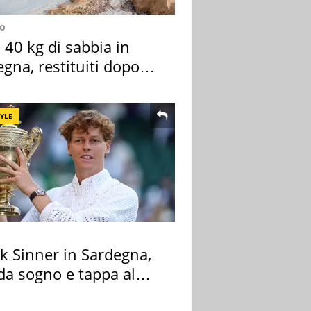
no
40 kg di sabbia in
gna, restituiti dopo
nni
TYLE
k Sinner in Sardegna,
 da sogno e tappa al
ount