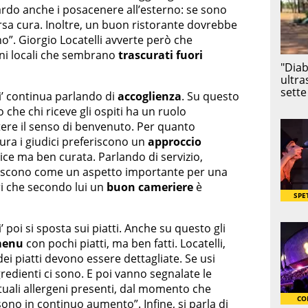
uardo anche i posacenere all’esterno: se sono
arsa cura. Inoltre, un buon ristorante dovrebbe
o”. Giorgio Locatelli avverte però che
ni locali che sembrano
trascurati fuori
ni’ continua parlando di
accoglienza
. Su questo
 che chi riceve gli ospiti ha un ruolo
ere il senso di benvenuto. Per quanto
tura i giudici preferiscono un
approccio
ce ma ben curata. Parlando di servizio,
efiniscono come un aspetto importante per una
i che secondo lui un
buon cameriere
è
i’ poi si sposta sui piatti. Anche su questo gli
menu
con pochi piatti, ma ben fatti. Locatelli,
dei piatti devono essere dettagliate. Se usi
gredienti ci sono. E poi vanno segnalate le
uali allergeni presenti, dal momento che
 sono in continuo aumento”. Infine, si parla di