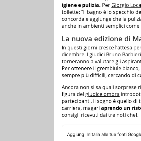
igiene e pulizia.
Per
Giorgio Locat
toilette: “Il bagno è lo specchio 
concorda e aggiunge che la puliz
anche in ambienti semplici come l
La nuova edizione di M
In questi giorni cresce l’attesa pe
dicembre. I giudici Bruno Barbier
torneranno a valutare gli aspirant
Per ottenere il grembiule bianco
sempre più difficili, cercando di co
Ancora non si sa quali sorprese ri
figura del
giudice ombra
introdot
partecipanti, il sogno è quello di
carriera, magari
aprendo un ris
consigli ricevuti dai tre noti chef.
Aggiungi
InItalia
alle tue fonti Googl