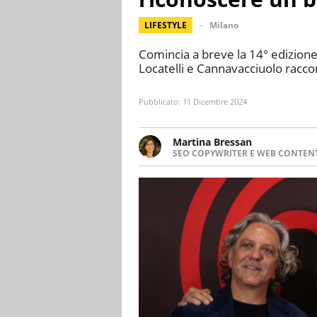
LIFESTYLE
Milano
Comincia a breve la 14° edizione 
Locatelli e Cannavacciuolo racc
Pubblicato:
11 Dicembre 2024
Martina Bressan
SEO COPYWRITER E WEB CONTEN
Appassionata di viaggi, di trai
nuove culture. Curiosa, deter
soprattutto scrivere.