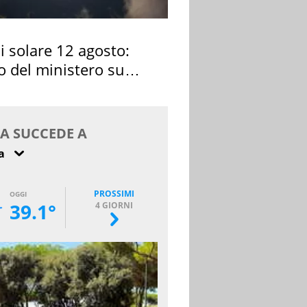
si solare 12 agosto:
o del ministero su
 osservarla