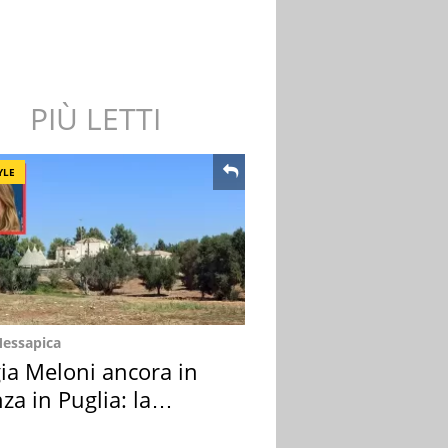
PIÙ LETTI
YLE
Messapica
ia Meloni ancora in
za in Puglia: la
ion scelta