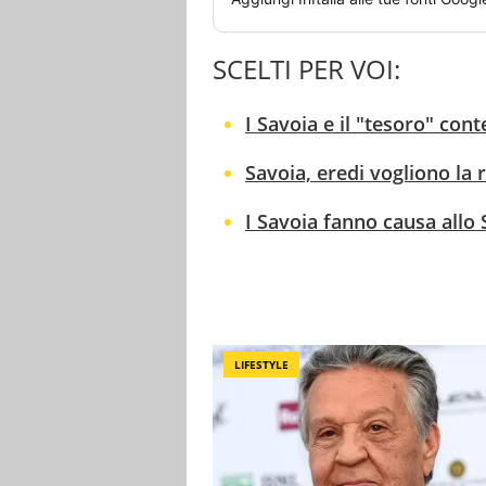
SCELTI PER VOI:
I Savoia e il "tesoro" conte
Savoia, eredi vogliono la 
I Savoia fanno causa allo 
LIFESTYLE