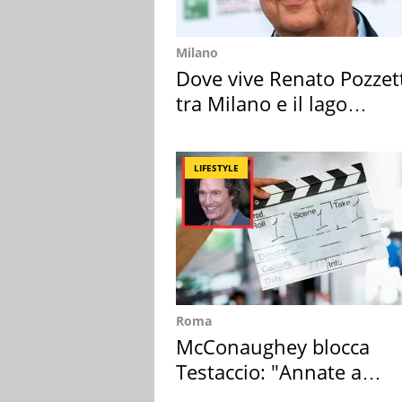
Milano
Dove vive Renato Pozzet
tra Milano e il lago
Maggiore
LIFESTYLE
Roma
McConaughey blocca
Testaccio: "Annate a
Positano a rompe er c..."