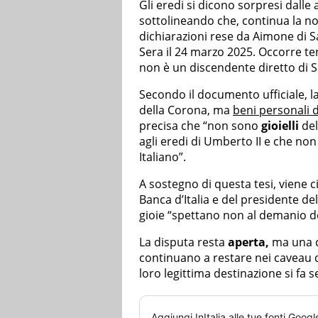
Gli eredi si dicono sorpresi dalle
sottolineando che, continua la no
dichiarazioni rese da Aimone di Sa
Sera il 24 marzo 2025. Occorre t
non è un discendente diretto di S.M.
Secondo il documento ufficiale, la 
della Corona, ma
beni personali de
precisa che “non sono
gioielli
del
agli eredi di Umberto II e che non 
Italiano”.
A sostegno di questa tesi, viene 
Banca d’Italia e del presidente de
gioie “spettano non al demanio de
La disputa resta
aperta,
ma una co
continuano a restare nei caveau de
loro legittima destinazione si fa 
Aggiungi
InItalia
alle tue fonti Googl