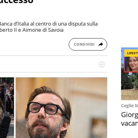
 Banca d’Italia al centro di una disputa sulla
mberto II e Aimone di Savoia
CONDIVIDI
LIFEST
missione! Specializzata in storytelling di viaggi,
 e coach di scrittura creativa.
Ceglie 
Giorg
vacan
locat