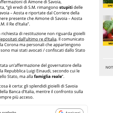
 affermazioni di Aimone di Savoia,
ta, “gli eredi di S.M. rimangono
stupiti
delle
voia – Aosta e riportate dal Corriere della
enere presente che Aimone di Savoia – Aosta
 il Re d’Italia”.
richiesta di restituzione non riguarda gioielli
positati dall’ultimo re d’Italia
. Il comunicato
la Corona ma personali che appartengono
sono mai stati avocati / confiscati dallo Stato
citata un’affermazione del governatore della
lla Repubblica Luigi Einaudi, secondo cui le
llo Stato, ma alla
famiglia reale
”.
sa è certa: gli splendidi gioielli di Savoia
lla Banca d’Italia, mentre il confronto sulla
sempre più acceso.
e preferite
Aggiungi