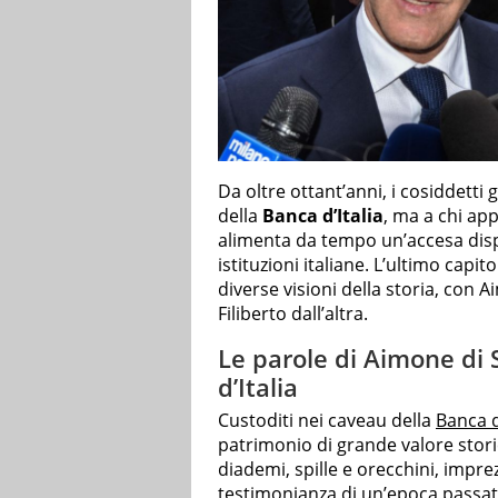
Da oltre ottant’anni, i cosiddetti gi
della
Banca d’Italia
, ma a chi ap
alimenta da tempo un’accesa dispu
istituzioni italiane. L’ultimo cap
diverse visioni della storia, con
Filiberto dall’altra.
Le parole di Aimone di S
d’Italia
Custoditi nei caveau della
Banca d
patrimonio di grande valore stor
diademi, spille e orecchini, imprezi
testimonianza di un’epoca passata