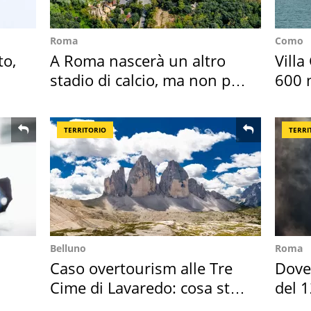
Roma
Como
to,
A Roma nascerà un altro
Villa
stadio di calcio, ma non per
600 m
Roma e Lazio
asse
TERRITORIO
TERRI
Belluno
Roma
Caso overtourism alle Tre
Dove 
Cime di Lavaredo: cosa sta
del 1
succedendo