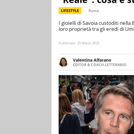
LIFESTYLE
Roma
I gioielli di Savoia custoditi nella
loro proprietà tra gli eredi di U
Pubblicato:
25 Marzo 2025
Valentina Alfarano
EDITOR & COACH LETTERARIO
LINKEDIN
Lavorare con le storie è la mia 
INSTAGRAM
lavoro come editor di narrativa