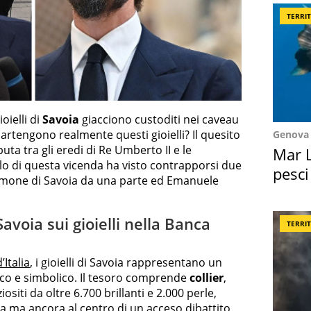
TERRI
oielli di
Savoia
giacciono custoditi nei caveau
partengono realmente questi gioielli? Il quesito
Genova
ta tra gli eredi di Re Umberto II e le
Mar L
itolo di questa vicenda ha visto contrapporsi due
pesci
 Aimone di Savoia da una parte ed Emanuele
Suez
avoia sui gioielli nella Banca
TERRI
’Italia
, i gioielli di Savoia rappresentano un
ico e simbolico. Il tesoro comprende
collier
,
ositi da oltre 6.700 brillanti e 2.000 perle,
 ma ancora al centro di un acceso dibattito.