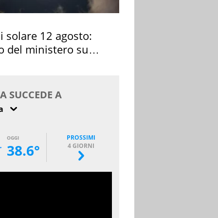
si solare 12 agosto:
o del ministero su
 osservarla