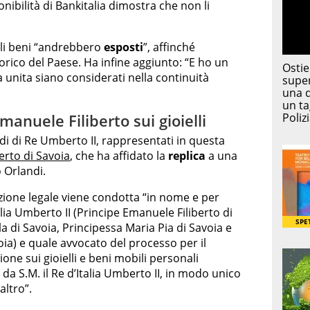
ponibilità di Bankitalia dimostra che non li
ali beni “andrebbero
esposti
”, affinché
orico del Paese. Ha infine aggiunto: “E ho un
lia unita siano considerati nella continuità
manuele Filiberto sui gioielli
di di Re Umberto II, rappresentati in questa
erto di Savoia
, che ha affidato la
replica
a una
o Orlandi.
azione legale viene condotta “in nome e per
talia Umberto II (Principe Emanuele Filiberto di
a di Savoia, Principessa Maria Pia di Savoia e
oia) e quale avvocato del processo per il
ione sui gioielli e beni mobili personali
 da S.M. il Re d’Italia Umberto II, in modo unico
altro”.