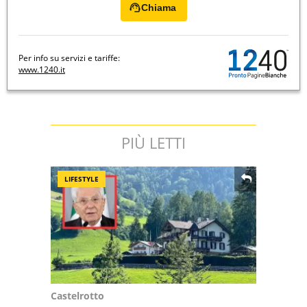
Chiama
Per info su servizi e tariffe:
www.1240.it
PIÙ LETTI
LIFESTYLE
Castelrotto