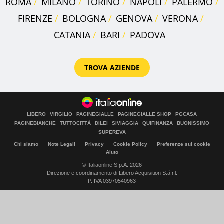
ROMA
MILANO
TORINO
NAPOLI
PALERMO
FIRENZE
BOLOGNA
GENOVA
VERONA
CATANIA
BARI
PADOVA
TROVA AZIENDE
LIBERO
VIRGILIO
PAGINEGIALLE
PAGINEGIALLE SHOP
PGCASA
PAGINEBIANCHE
TUTTOCITTÀ
DILEI
SIVIAGGIA
QUIFINANZA
BUONISSIMO
SUPEREVA
Chi siamo
Note Legali
Privacy
Cookie Policy
Preferenze sui cookie
Aiuto
© Italiaonline S.p.A. 2026
Direzione e coordinamento di Libero Acquisition S.á r.l.
P. IVA 03970540963