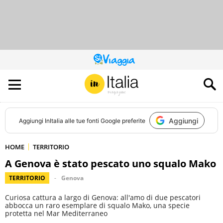
QUESTO
SITO
CONTRIBUISCE
ALL’AUDIENCE
DI
Aggiungi
Aggiungi
InItalia
alle tue fonti Google preferite
HOME
TERRITORIO
A Genova è stato pescato uno squalo Mako
TERRITORIO
Genova
Curiosa cattura a largo di Genova: all'amo di due pescatori
abbocca un raro esemplare di squalo Mako, una specie
protetta nel Mar Mediterraneo