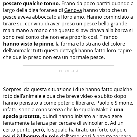
pescare qualche tonno.
Erano da poco partiti quando a
largo della diga foranea di
Genova
hanno visto che un
pesce aveva abboccato al loro amo. Hanno cominciato a
tirare su, convinti di aver preso un pesce bello grande
ma a mano a mano che questo si avvicinava alla barca si
sono resi conto che non era proprio così. Tirando
hanno visto le pinne
, la forma e lo strano del colore
dell’animale: tutti questi dettagli hanno fatto loro capire
che quello preso non era un normale pesce.
Sorpresi da questa situazione i due hanno fatto qualche
foto dell’animale e qualche breve video e subito dopo
hanno pensato a come poterlo liberare. Paolo e Simone,
infatti, sono a conoscenza che lo squalo Mako è
una
specie protetta,
quindi hanno iniziato a riavvolgere
lentamente la lenza per cercare di svincolarlo. Ad un
certo punto, però, lo squalo ha tirato un forte colpo e
poi
si è liberato da solo
dall’amo: così è potuto tornare