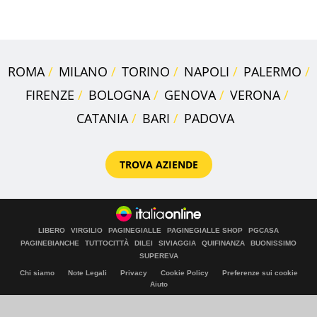
Maggiore
ROMA
MILANO
TORINO
NAPOLI
PALERMO
FIRENZE
BOLOGNA
GENOVA
VERONA
CATANIA
BARI
PADOVA
TROVA AZIENDE
LIBERO
VIRGILIO
PAGINEGIALLE
PAGINEGIALLE SHOP
PGCASA
PAGINEBIANCHE
TUTTOCITTÀ
DILEI
SIVIAGGIA
QUIFINANZA
BUONISSIMO
SUPEREVA
Chi siamo
Note Legali
Privacy
Cookie Policy
Preferenze sui cookie
Aiuto
© Italiaonline S.p.A. 2026
Direzione e coordinamento di Libero Acquisition S.á r.l.