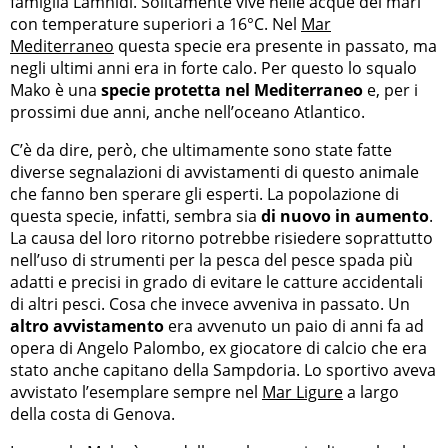
famiglia Lamnidi. Solitamente vive nelle acque dei mari
con temperature superiori a 16°C. Nel
Mar
Mediterraneo
questa specie era presente in passato, ma
negli ultimi anni era in forte calo. Per questo lo squalo
Mako è una
specie protetta nel Mediterraneo
e, per i
prossimi due anni, anche nell’oceano Atlantico.
C’è da dire, però, che ultimamente sono state fatte
diverse segnalazioni di avvistamenti di questo animale
che fanno ben sperare gli esperti. La popolazione di
questa specie, infatti, sembra sia
di nuovo in aumento
.
La causa del loro ritorno potrebbe risiedere soprattutto
nell’uso di strumenti per la pesca del pesce spada più
adatti e precisi in grado di evitare le catture accidentali
di altri pesci. Cosa che invece avveniva in passato. Un
altro avvistamento
era avvenuto un paio di anni fa ad
opera di Angelo Palombo, ex giocatore di calcio che era
stato anche capitano della Sampdoria. Lo sportivo aveva
avvistato l’esemplare sempre nel
Mar Ligure
a largo
della costa di Genova.