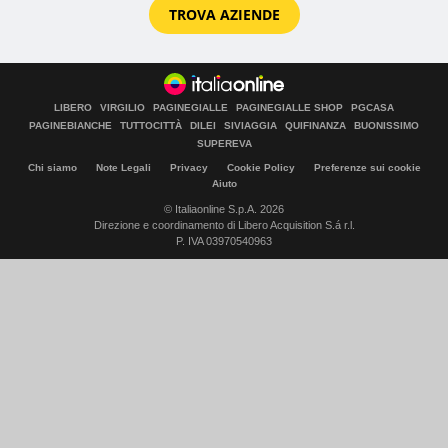
TROVA AZIENDE
LIBERO
VIRGILIO
PAGINEGIALLE
PAGINEGIALLE SHOP
PGCASA
PAGINEBIANCHE
TUTTOCITTÀ
DILEI
SIVIAGGIA
QUIFINANZA
BUONISSIMO
SUPEREVA
Chi siamo
Note Legali
Privacy
Cookie Policy
Preferenze sui cookie
Aiuto
© Italiaonline S.p.A. 2026
Direzione e coordinamento di Libero Acquisition S.á r.l.
P. IVA 03970540963