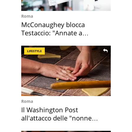
Roma
McConaughey blocca
Testaccio: "Annate a
Positano a rompe er c..."
LIFESTYLE
Roma
Il Washington Post
all'attacco delle "nonne
della pasta" a Roma