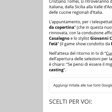
Cristiano Tomei, si ritroveranno d
italiana, dalla Sicilia alla Valle d
delle cucine regionali d’Italia.
L’appuntamento, per i telespettato
da copertina
” (che in questa nu
rinnovata, con la conduzione affi
Casalegno
e lo stylist
Giovanni C
l’età
” (il game show condotto da
Nell’attesa del ritorno in tv di “
Cuo
dell’apertura delle selezioni per
è chiaro: “Se pensi di essere il mi
casting
“.
Aggiungi
InItalia
alle tue fonti Googl
SCELTI PER VOI: