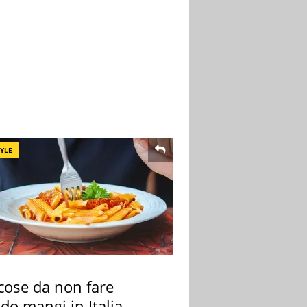
TYLE
cose da non fare
do mangi in Italia