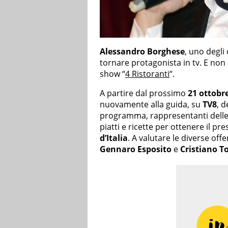
Alessandro Borghese
, uno degli 
tornare protagonista in tv. E non
show “
4 Ristoranti
“.
A partire dal prossimo
21 ottobr
nuovamente alla guida, su
TV8
, d
programma, rappresentanti delle di
piatti e ricette per ottenere il pre
d’Italia
. A valutare le diverse off
Gennaro Esposito
e
Cristiano T