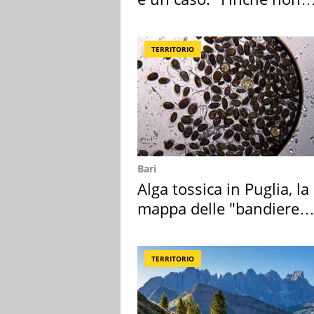
scappa il morto"
TERRITORIO
Bari
Alga tossica in Puglia, la
mappa delle "bandiere
rosse"
TERRITORIO