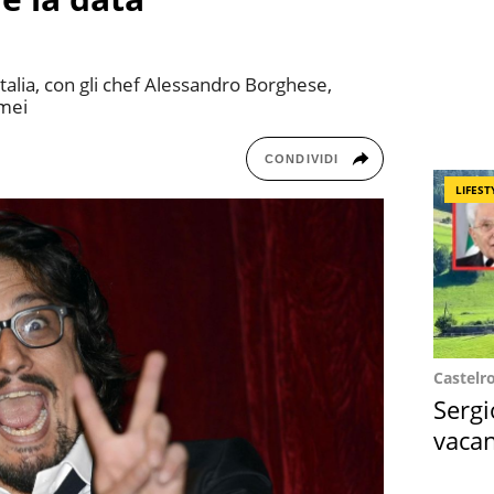
talia, con gli chef Alessandro Borghese,
omei
CONDIVIDI
LIFEST
Castelr
Sergi
vacan
locat