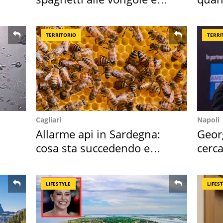
sautè di cozze
seco
TERRITORIO
TERRI
Cagliari
Napoli
Allarme api in Sardegna:
Geor
cosa sta succedendo e
cerca
perché
mirin
LIFESTYLE
LIFES