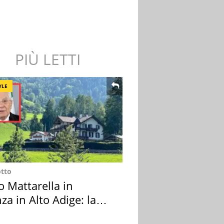
PIÙ LETTI
YLE
otto
o Mattarella in
za in Alto Adige: la
ion scelta