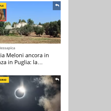
YLE
Messapica
ia Meloni ancora in
za in Puglia: la
ion scelta
TORIO