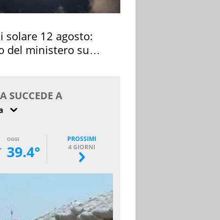
si solare 12 agosto:
o del ministero su
 osservarla