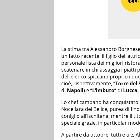
La stima tra Alessandro Borghese 
un fatto recente: il figlio dell’attri
personale lista dei
migliori ristor
scatenare in chi assaggia i piatti 
dell’elenco spiccano proprio i du
cioè, rispettivamente, “
Torre del
di
Napoli
) e “
L’imbuto
” di
Lucca
.
Lo chef campano ha conquistato 
Nocellara del Belice, purea di fin
coniglio all’ischitana, mentre il 
speciale grazie, in particolar mod
A partire da ottobre, tutti e tre