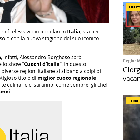
LIFEST
chef televisivi più popolari in
Italia
, sta per
 solo con la nuova stagione del suo iconico
e
, infatti, Alessandro Borghese sarà
Ceglie 
ello show “
Cuochi d’Italia
“. In questo
Giorg
verse regioni italiane si sfidano a colpi di
vacan
stigioso titolo di
miglior cuoco regionale
erte culinarie ci saranno, come sempre, gli chef
locat
omei
.
TERRI