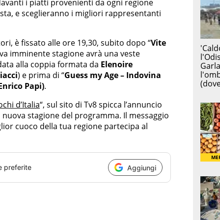
avanti i piatti provenienti da ogni regione
’Aosta, e sceglieranno i migliori rappresentanti
ri, è fissato alle ore 19,30, subito dopo “
Vite
ova imminente stagione avrà una veste
data alla coppia formata da
Elenoire
iacci
) e prima di “
Guess my Age – Indovina
Enrico Papi)
.
chi d’Italia
“, sul sito di Tv8 spicca l’annuncio
 la nuova stagione del programma. Il messaggio
glior cuoco della tua regione partecipa al
e preferite
Aggiungi