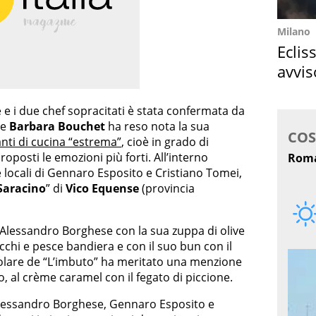
Milano
Eclis
avvis
come
e i due chef sopracitati è stata confermata da
ce
Barbara Bouchet
ha reso nota la sua
anti di cucina “estrema”
, cioè in grado di
proposti le emozioni più forti. All’interno
e locali di Gennaro Esposito e Cristiano Tomei,
 Saracino
” di
Vico Equense
(provincia
Alessandro Borghese con la sua zuppa di olive
occhi e pesce bandiera e con il suo bun con il
titolare de “L’imbuto” ha meritato una menzione
o, al crème caramel con il fegato di piccione.
, Alessandro Borghese, Gennaro Esposito e