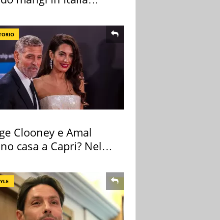
ndo la BBC
TORIO
ge Clooney e Amal
no casa a Capri? Nel
o una villa
TYLE