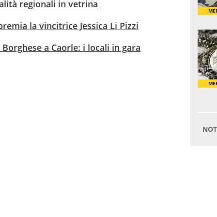
alità regionali in vetrina
remia la vincitrice Jessica Li Pizzi
 Borghese a Caorle: i locali in gara