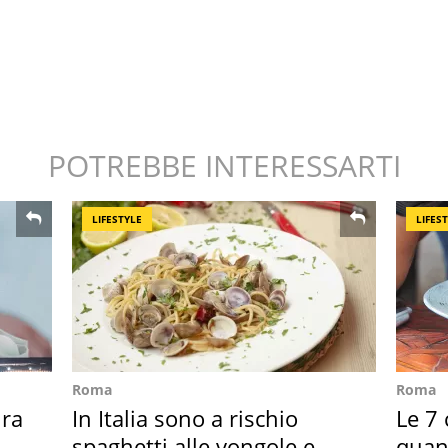
POTREBBE INTERESSARTI
LIFESTYLE
LIFES
Roma
Roma
ra
In Italia sono a rischio
Le 7 
spaghetti alle vongole e
quan