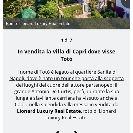
Prev
Next
Fonte: Lionard Luxury Real Estate.
1
di
7
In vendita la villa di Capri dove visse
Totò
Il nome di Totò è legato al
quartiere Sanità di
Napoli, dove è nato un tour che porta alla scoperta
dei luoghi del cuore dell'attore partenopeo
: il
grande Antonio De Curtis, però, durante la sua
lunga e sfavillante carriera ha vissuto anche a
Capri, nella splendida villa messa in vendita da
Lionard Luxury Real Estate
.
foto di Lionard
Luxury Real Estate.