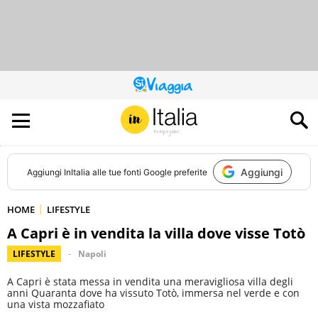
QUESTO
SITO
CONTRIBUISCE
ALL’AUDIENCE
DI
Aggiungi
Aggiungi
InItalia
alle tue fonti Google preferite
HOME
LIFESTYLE
A Capri è in vendita la villa dove visse Totò
LIFESTYLE
Napoli
A Capri è stata messa in vendita una meravigliosa villa degli
anni Quaranta dove ha vissuto Totò, immersa nel verde e con
una vista mozzafiato