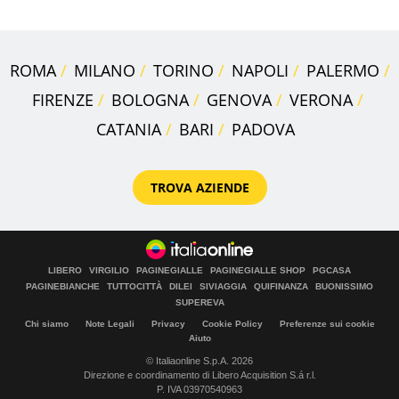
ROMA
MILANO
TORINO
NAPOLI
PALERMO
FIRENZE
BOLOGNA
GENOVA
VERONA
CATANIA
BARI
PADOVA
TROVA AZIENDE
LIBERO
VIRGILIO
PAGINEGIALLE
PAGINEGIALLE SHOP
PGCASA
PAGINEBIANCHE
TUTTOCITTÀ
DILEI
SIVIAGGIA
QUIFINANZA
BUONISSIMO
SUPEREVA
Chi siamo
Note Legali
Privacy
Cookie Policy
Preferenze sui cookie
Aiuto
© Italiaonline S.p.A. 2026
Direzione e coordinamento di Libero Acquisition S.á r.l.
P. IVA 03970540963