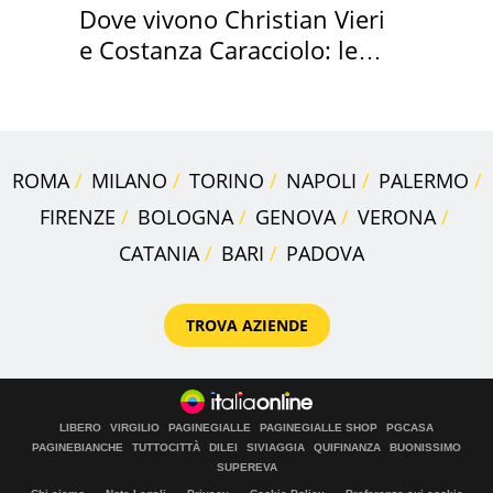
Dove vivono Christian Vieri
e Costanza Caracciolo: le
loro case
ROMA
MILANO
TORINO
NAPOLI
PALERMO
FIRENZE
BOLOGNA
GENOVA
VERONA
CATANIA
BARI
PADOVA
TROVA AZIENDE
LIBERO
VIRGILIO
PAGINEGIALLE
PAGINEGIALLE SHOP
PGCASA
PAGINEBIANCHE
TUTTOCITTÀ
DILEI
SIVIAGGIA
QUIFINANZA
BUONISSIMO
SUPEREVA