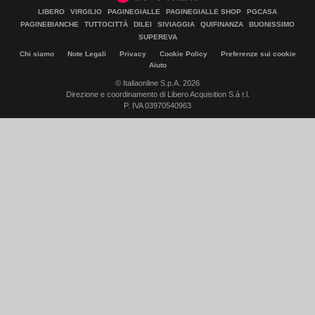
LIBERO
VIRGILIO
PAGINEGIALLE
PAGINEGIALLE SHOP
PGCASA
PAGINEBIANCHE
TUTTOCITTÀ
DILEI
SIVIAGGIA
QUIFINANZA
BUONISSIMO
SUPEREVA
Chi siamo
Note Legali
Privacy
Cookie Policy
Preferenze sui cookie
Aiuto
© Italiaonline S.p.A. 2026
Direzione e coordinamento di Libero Acquisition S.á r.l.
P. IVA 03970540963