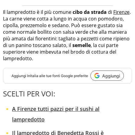
Il lampredotto è il più comune
cibo da strada
di
Firenze
.
La carne viene cotta a lungo in acqua con pomodoro,
cipolla, prezzemolo e sedano. Può essere gustato sia
come normale bollito con salsa verde che alla maniera
più amata dai fiorentini: tagliato a pezzetti come ripieno
di un panino toscano salato, il
semelle
, la cui parte
superiore viene imbevuta nel brodo di cottura del
lampredotto.
Aggiungi
Aggiungi
InItalia
alle tue fonti Google preferite
SCELTI PER VOI:
A Firenze tutti pazzi per il sushi al
lampredotto
Il lampredotto di Benedetta Rossi è