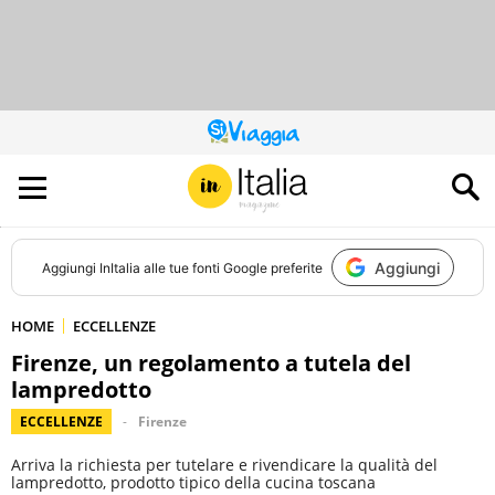
QUESTO
SITO
CONTRIBUISCE
ALL’AUDIENCE
DI
Aggiungi
Aggiungi
InItalia
alle tue fonti Google preferite
HOME
ECCELLENZE
Firenze, un regolamento a tutela del
lampredotto
ECCELLENZE
Firenze
Arriva la richiesta per tutelare e rivendicare la qualità del
lampredotto, prodotto tipico della cucina toscana