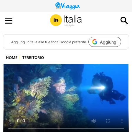
QUESTO
SITO
CONTRIBUISCE
ALL’AUDIENCE
DI
Aggiungi
Aggiungi
InItalia
alle tue fonti Google preferite
HOME
TERRITORIO