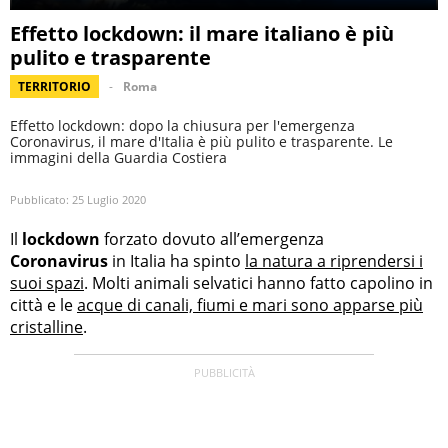
Effetto lockdown: il mare italiano è più
pulito e trasparente
TERRITORIO
Roma
Effetto lockdown: dopo la chiusura per l'emergenza
Coronavirus, il mare d'Italia è più pulito e trasparente. Le
immagini della Guardia Costiera
Pubblicato:
25 Luglio 2020
Il
lockdown
forzato dovuto all’emergenza
Coronavirus
in Italia ha spinto
la natura a riprendersi i
suoi spazi
. Molti animali selvatici hanno fatto capolino in
città e le
acque di canali, fiumi e mari sono apparse più
cristalline
.