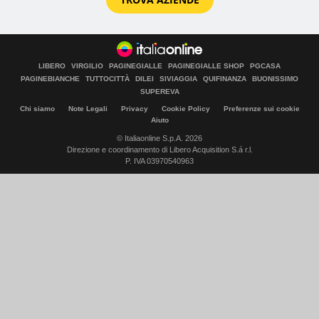
LIBERO
VIRGILIO
PAGINEGIALLE
PAGINEGIALLE SHOP
PGCASA
PAGINEBIANCHE
TUTTOCITTÀ
DILEI
SIVIAGGIA
QUIFINANZA
BUONISSIMO
SUPEREVA
Chi siamo
Note Legali
Privacy
Cookie Policy
Preferenze sui cookie
Aiuto
© Italiaonline S.p.A. 2026
Direzione e coordinamento di Libero Acquisition S.á r.l.
P. IVA 03970540963