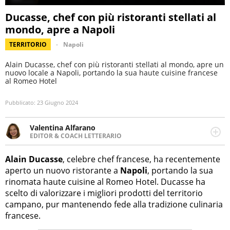
Ducasse, chef con più ristoranti stellati al
mondo, apre a Napoli
TERRITORIO
Napoli
Alain Ducasse, chef con più ristoranti stellati al mondo, apre un
nuovo locale a Napoli, portando la sua haute cuisine francese
al Romeo Hotel
Pubblicato:
23 Giugno 2024
Valentina Alfarano
EDITOR & COACH LETTERARIO
LINKEDIN
Lavorare con le storie è la mia missione! Specializzata in
INSTAGRAM
storytelling di viaggi, lavoro come editor di narrativa e
Alain Ducasse
, celebre chef francese, ha recentemente
coach di scrittura creativa.
aperto un nuovo ristorante a
Napoli
, portando la sua
rinomata haute cuisine al Romeo Hotel. Ducasse ha
scelto di valorizzare i migliori prodotti del territorio
campano, pur mantenendo fede alla tradizione culinaria
francese.