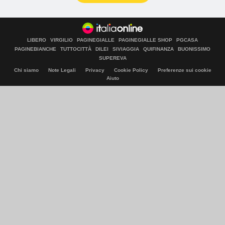
LIBERO
VIRGILIO
PAGINEGIALLE
PAGINEGIALLE SHOP
PGCASA
PAGINEBIANCHE
TUTTOCITTÀ
DILEI
SIVIAGGIA
QUIFINANZA
BUONISSIMO
SUPEREVA
Chi siamo
Note Legali
Privacy
Cookie Policy
Preferenze sui cookie
Aiuto
© Italiaonline S.p.A. 2026
Direzione e coordinamento di Libero Acquisition S.á r.l.
P. IVA 03970540963