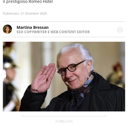
il prestigioso Romeo Hotel
Pubblicato:
21 Dicembre 2024
Martina Bressan
SEO COPYWRITER E WEB CONTENT EDITOR
Appassionata di viaggi, di trail running e di yoga, ama
scoprire nuovi posti e nuove culture. Curiosa,
determinata e intraprendente adora leggere ma
soprattutto scrivere.