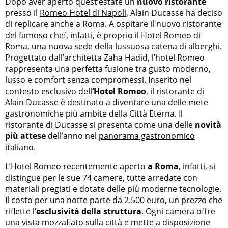
Dopo aver aperto quest’estate un
nuovo ristorante
presso il
Romeo Hotel di Napoli,
Alain Ducasse ha deciso
di replicare anche a Roma. A ospitare il nuovo ristorante
del famoso chef, infatti, è proprio il Hotel Romeo di
Roma, una nuova sede della lussuosa catena di alberghi.
Progettato dall’architetta Zaha Hadid, l’hotel Romeo
rappresenta una perfetta fusione tra gusto moderno,
lusso e comfort senza compromessi. Inserito nel
contesto esclusivo dell
‘Hotel Romeo
, il ristorante di
Alain Ducasse è destinato a diventare una delle mete
gastronomiche più ambite della Città Eterna. Il
ristorante di Ducasse si presenta come una delle
novità
più attese
dell’anno nel
panorama gastronomico
italiano
.
L’Hotel Romeo recentemente aperto
a Roma
, infatti, si
distingue per le sue 74 camere, tutte arredate con
materiali pregiati e dotate delle più moderne tecnologie.
Il costo per una notte parte da 2.500 euro, un prezzo che
riflette l
‘esclusività della struttura
. Ogni camera offre
una vista mozzafiato sulla città e mette a disposizione