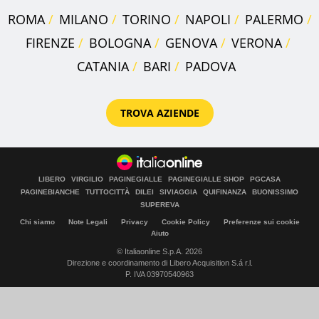
ROMA
MILANO
TORINO
NAPOLI
PALERMO
FIRENZE
BOLOGNA
GENOVA
VERONA
CATANIA
BARI
PADOVA
TROVA AZIENDE
LIBERO
VIRGILIO
PAGINEGIALLE
PAGINEGIALLE SHOP
PGCASA
PAGINEBIANCHE
TUTTOCITTÀ
DILEI
SIVIAGGIA
QUIFINANZA
BUONISSIMO
SUPEREVA
Chi siamo
Note Legali
Privacy
Cookie Policy
Preferenze sui cookie
Aiuto
© Italiaonline S.p.A. 2026
Direzione e coordinamento di Libero Acquisition S.á r.l.
P. IVA 03970540963