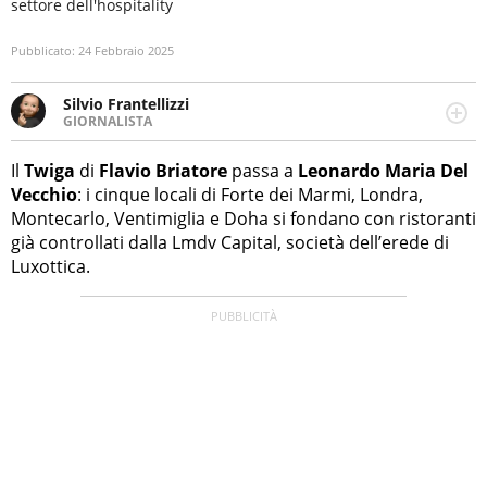
settore dell'hospitality
Pubblicato:
24 Febbraio 2025
Silvio Frantellizzi
GIORNALISTA
Giornalista pubblicista. Da oltre dieci anni si occupa di
informazione sul web, scrivendo di sport, attualità,
Il
Twiga
di
Flavio Briatore
passa a
Leonardo Maria Del
cronaca, motori, spettacolo e videogame.
Vecchio
: i cinque locali di Forte dei Marmi, Londra,
Montecarlo, Ventimiglia e Doha si fondano con ristoranti
già controllati dalla Lmdv Capital, società dell’erede di
Luxottica.