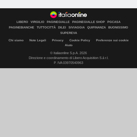
LIBERO
VIRGILIO
PAGINEGIALLE
PAGINEGIALLE SHOP
PGCASA
PAGINEBIANCHE
TUTTOCITTÀ
DILEI
SIVIAGGIA
QUIFINANZA
BUONISSIMO
SUPEREVA
Chi siamo
Note Legali
Privacy
Cookie Policy
Preferenze sui cookie
Aiuto
© Italiaonline S.p.A. 2026
Direzione e coordinamento di Libero Acquisition S.á r.l.
P. IVA 03970540963