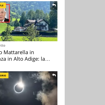
YLE
otto
o Mattarella in
za in Alto Adige: la
ion scelta
TORIO