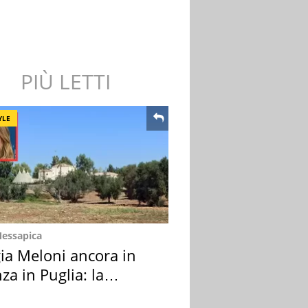
PIÙ LETTI
YLE
Messapica
ia Meloni ancora in
za in Puglia: la
ion scelta