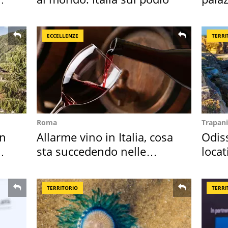
l'ha
ECCELLENZE
TERRI
Roma
Trapani
in
Allarme vino in Italia, cosa
Odiss
sta succedendo nelle
locat
nostre cantine
semb
TERRITORIO
TERRI