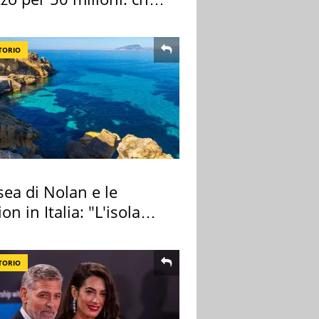
 comprato
TORIO
ea di Nolan e le
ion in Italia: "L'isola
ra Itaca"
TORIO