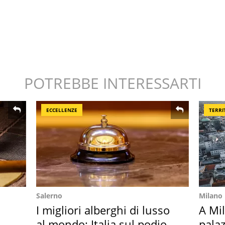
POTREBBE INTERESSARTI
ECCELLENZE
TERRI
Salerno
Milano
I migliori alberghi di lusso
A Mi
al mondo: Italia sul podio
palaz