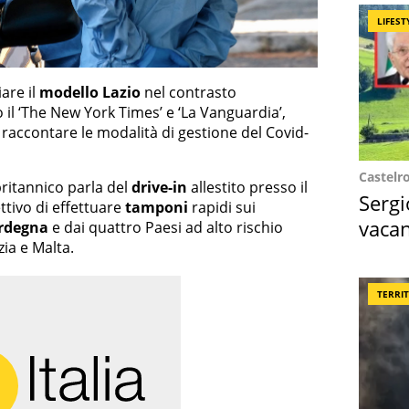
LIFEST
are il
modello Lazio
nel contrasto
 il ‘The New York Times’ e ‘La Vanguardia’,
 raccontare le modalità di gestione del Covid-
Castelr
britannico parla del
drive-in
allestito presso il
Sergi
ettivo di effettuare
tamponi
rapidi sui
vacan
rdegna
e dai quattro Paesi ad alto rischio
ia e Malta.
locat
TERRI