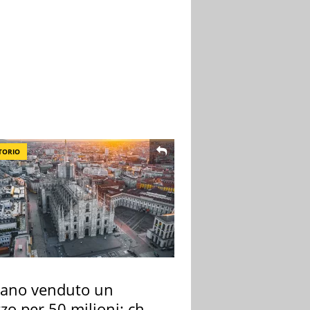
TORIO
lano venduto un
zo per 50 milioni: chi