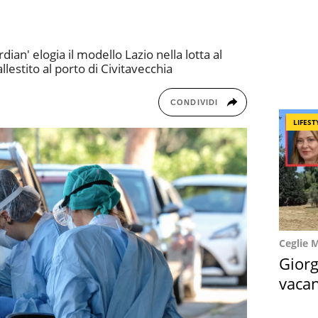
dian' elogia il modello Lazio nella lotta al
llestito al porto di Civitavecchia
CONDIVIDI
LIFEST
Ceglie 
Giorg
vacan
locat