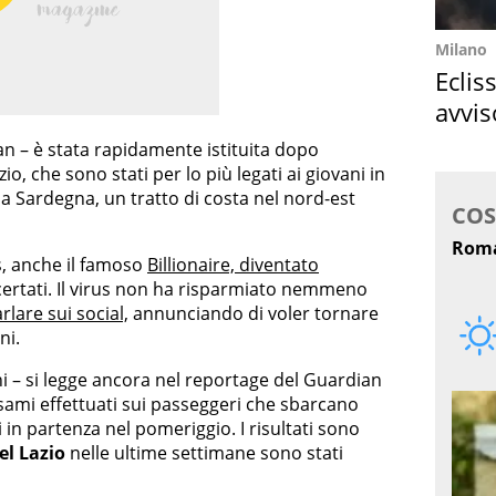
Milano
Eclis
avvis
come
an – è stata rapidamente istituita dopo
io, che sono stati per lo più legati ai giovani in
a Sardegna, un tratto di costa nel nord-est
s, anche il famoso
Billionaire, diventato
certati. Il virus non ha risparmiato nemmeno
rlare sui social,
annunciando di voler tornare
ni.
ni – si legge ancora nel reportage del Guardian
sami effettuati sui passeggeri che sbarcano
i in partenza nel pomeriggio. I risultati sono
el Lazio
nelle ultime settimane sono stati