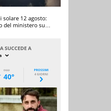
si solare 12 agosto:
o del ministero su
 osservarla