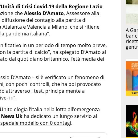
‘Unità di Crisi Covid-19 della Regione Lazio
pazione che
Alessio D’Amato
, Assessore alla
 diffusione del contagio alla partita di
Atalanta e Valencia a Milano, che si ritiene
la pandemia italiana”.
ificativo in un periodo di tempo molto breve,
on la partita di calcio”, ha spiegato D’Amato al
to dal quotidiano britannico, l’età media dei
ssio D’Amato – si è verificato un fenomeno di
rni, con pochi controlli, che ha poi provocato
o attraverso i test, principalmente a
ve- in”.
nito elogia l’Italia nella lotta all’emergenza
 News Uk
ha dedicato un lungo servizio al
ospedale modello con 0 contagi
.