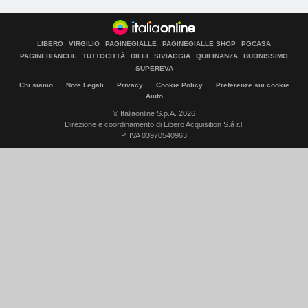
LIBERO
VIRGILIO
PAGINEGIALLE
PAGINEGIALLE SHOP
PGCASA
PAGINEBIANCHE
TUTTOCITTÀ
DILEI
SIVIAGGIA
QUIFINANZA
BUONISSIMO
SUPEREVA
Chi siamo
Note Legali
Privacy
Cookie Policy
Preferenze sui cookie
Aiuto
© Italiaonline S.p.A. 2026
Direzione e coordinamento di Libero Acquisition S.á r.l.
P. IVA 03970540963