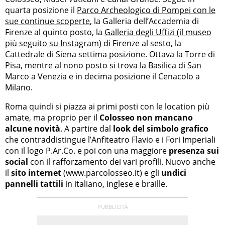
quarta posizione il
Parco Archeologico di Pompei con le
sue continue scoperte
, la Galleria dell’Accademia di
Firenze al quinto posto, la
Galleria degli Uffizi (il museo
più seguito su Instagram)
di Firenze al sesto, la
Cattedrale di Siena settima posizione. Ottava la Torre di
Pisa, mentre al nono posto si trova la Basilica di San
Marco a Venezia e in decima posizione il Cenacolo a
Milano.
Roma quindi si piazza ai primi posti con le location più
amate, ma proprio per il
Colosseo non mancano
alcune novità
. A partire dal
look del simbolo grafico
che contraddistingue l’Anfiteatro Flavio e i Fori Imperiali
con il logo P.Ar.Co. e poi con una maggiore
presenza sui
social
con il rafforzamento dei vari profili. Nuovo anche
il
sito internet
(www.parcolosseo.it) e gli
undici
pannelli tattili
in italiano, inglese e braille.