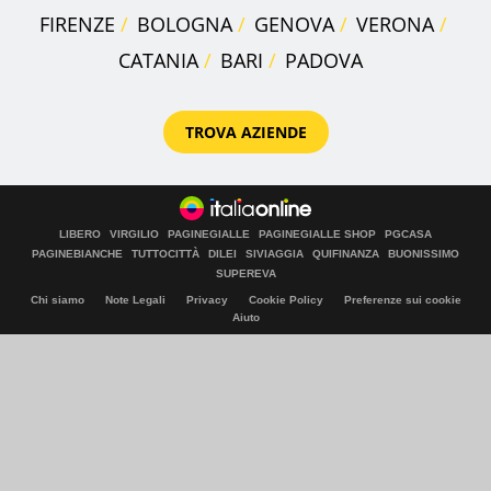
FIRENZE
BOLOGNA
GENOVA
VERONA
CATANIA
BARI
PADOVA
TROVA AZIENDE
LIBERO
VIRGILIO
PAGINEGIALLE
PAGINEGIALLE SHOP
PGCASA
PAGINEBIANCHE
TUTTOCITTÀ
DILEI
SIVIAGGIA
QUIFINANZA
BUONISSIMO
SUPEREVA
Chi siamo
Note Legali
Privacy
Cookie Policy
Preferenze sui cookie
Aiuto
© Italiaonline S.p.A. 2026
Direzione e coordinamento di Libero Acquisition S.á r.l.
P. IVA 03970540963