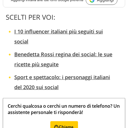
SCELTI PER VOI:
I 10 influencer italiani più seguiti sui
social
Benedetta Rossi regina dei social: le sue
ricette più seguite
Sport e spettacolo: i personaggi italiani
del 2020 sui social
Cerchi qualcosa o cerchi un numero di telefono? Un
assistente personale ti risponderà!
Chiama