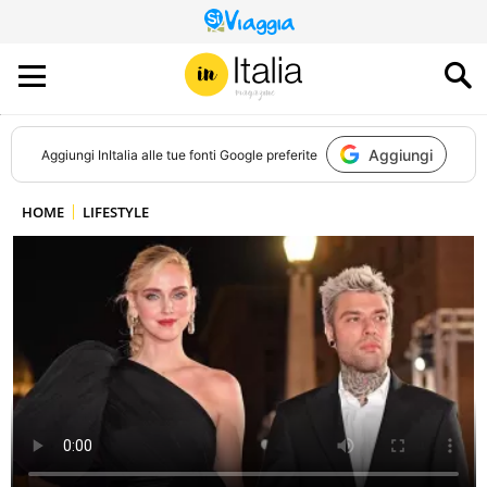
QUESTO
SITO
CONTRIBUISCE
ALL’AUDIENCE
DI
Aggiungi
Aggiungi
InItalia
alle tue fonti Google preferite
HOME
LIFESTYLE