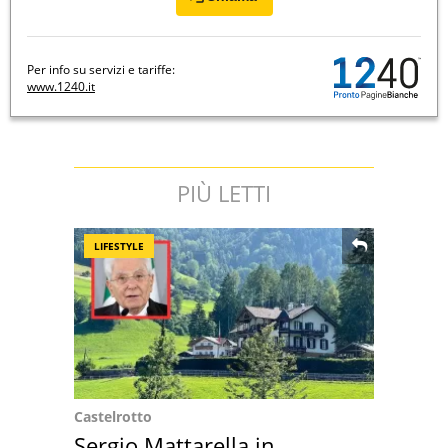
Per info su servizi e tariffe:
www.1240.it
PIÙ LETTI
LIFESTYLE
Castelrotto
Sergio Mattarella in