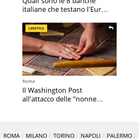
Quali sono le 8 banche
italiane che testano l'Euro
digitale
LIFESTYLE
Roma
Il Washington Post
all'attacco delle "nonne
della pasta" a Roma
ROMA
MILANO
TORINO
NAPOLI
PALERMO