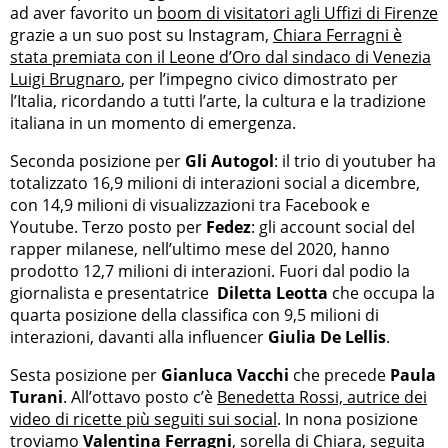
ad aver favorito un
boom di visitatori agli Uffizi di Firenze
grazie a un suo post su Instagram,
Chiara Ferragni è
stata premiata con il Leone d’Oro dal sindaco di Venezia
Luigi Brugnaro
, per l’impegno civico dimostrato per
l’Italia, ricordando a tutti l’arte, la cultura e la tradizione
italiana in un momento di emergenza.
Seconda posizione per
Gli Autogol
: il trio di youtuber ha
totalizzato 16,9 milioni di interazioni social a dicembre,
con 14,9 milioni di visualizzazioni tra Facebook e
Youtube. Terzo posto per
Fedez
: gli account social del
rapper milanese, nell’ultimo mese del 2020, hanno
prodotto 12,7 milioni di interazioni. Fuori dal podio la
giornalista e presentatrice
Diletta Leotta
che occupa la
quarta posizione della classifica con 9,5 milioni di
interazioni, davanti alla influencer
Giulia De Lellis
.
Sesta posizione per
Gianluca Vacchi
che precede
Paula
Turani
. All’ottavo posto c’è
Benedetta Rossi, autrice dei
video di ricette più seguiti sui social
. In nona posizione
troviamo
Valentina Ferragni
, sorella di Chiara, seguita