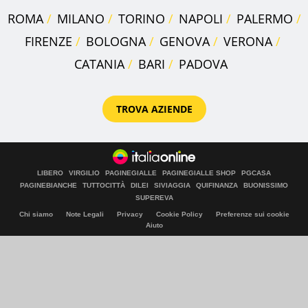
ROMA
MILANO
TORINO
NAPOLI
PALERMO
FIRENZE
BOLOGNA
GENOVA
VERONA
CATANIA
BARI
PADOVA
TROVA AZIENDE
LIBERO
VIRGILIO
PAGINEGIALLE
PAGINEGIALLE SHOP
PGCASA
PAGINEBIANCHE
TUTTOCITTÀ
DILEI
SIVIAGGIA
QUIFINANZA
BUONISSIMO
SUPEREVA
Chi siamo
Note Legali
Privacy
Cookie Policy
Preferenze sui cookie
Aiuto
© Italiaonline S.p.A. 2026
Direzione e coordinamento di Libero Acquisition S.á r.l.
P. IVA 03970540963