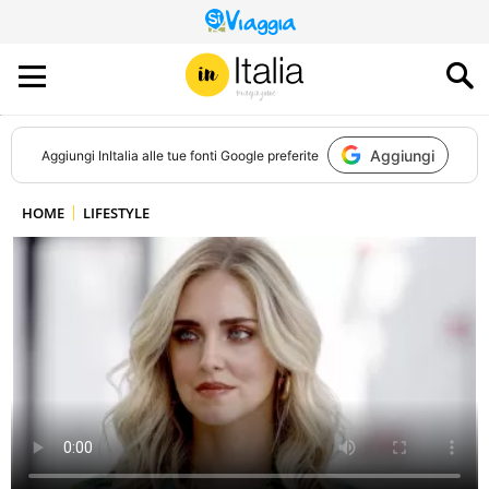
QUESTO
SITO
CONTRIBUISCE
ALL’AUDIENCE
DI
Aggiungi
Aggiungi
InItalia
alle tue fonti Google preferite
HOME
LIFESTYLE