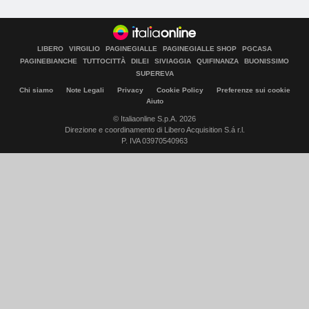
LIBERO
VIRGILIO
PAGINEGIALLE
PAGINEGIALLE SHOP
PGCASA
PAGINEBIANCHE
TUTTOCITTÀ
DILEI
SIVIAGGIA
QUIFINANZA
BUONISSIMO
SUPEREVA
Chi siamo
Note Legali
Privacy
Cookie Policy
Preferenze sui cookie
Aiuto
© Italiaonline S.p.A. 2026
Direzione e coordinamento di Libero Acquisition S.á r.l.
P. IVA 03970540963