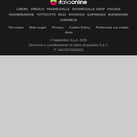
LIBERO
VIRGILIO
PAGINEGIALLE
PAGINEGIALLE SHOP
PGCASA
PAGINEBIANCHE
TUTTOCITTÀ
DILEI
SIVIAGGIA
QUIFINANZA
BUONISSIMO
SUPEREVA
Chi siamo
Note Legali
Privacy
Cookie Policy
Preferenze sui cookie
Aiuto
© Italiaonline S.p.A. 2026
Direzione e coordinamento di Libero Acquisition S.á r.l.
P. IVA 03970540963