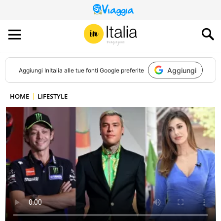
QUESTO
SITO
CONTRIBUISCE
ALL’AUDIENCE
DI
Aggiungi
Aggiungi
InItalia
alle tue fonti Google preferite
HOME
LIFESTYLE