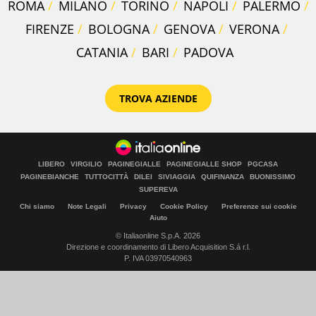
ROMA
MILANO
TORINO
NAPOLI
PALERMO
FIRENZE
BOLOGNA
GENOVA
VERONA
CATANIA
BARI
PADOVA
TROVA AZIENDE
LIBERO
VIRGILIO
PAGINEGIALLE
PAGINEGIALLE SHOP
PGCASA
PAGINEBIANCHE
TUTTOCITTÀ
DILEI
SIVIAGGIA
QUIFINANZA
BUONISSIMO
SUPEREVA
Chi siamo
Note Legali
Privacy
Cookie Policy
Preferenze sui cookie
Aiuto
© Italiaonline S.p.A. 2026
Direzione e coordinamento di Libero Acquisition S.á r.l.
P. IVA 03970540963