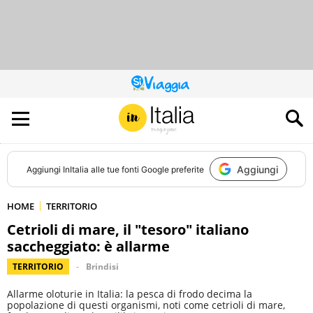
QUESTO
SITO
CONTRIBUISCE
ALL’AUDIENCE
DI
Aggiungi
Aggiungi
InItalia
alle tue fonti Google preferite
HOME
TERRITORIO
Cetrioli di mare, il "tesoro" italiano
saccheggiato: è allarme
TERRITORIO
Brindisi
Allarme oloturie in Italia: la pesca di frodo decima la
popolazione di questi organismi, noti come cetrioli di mare,