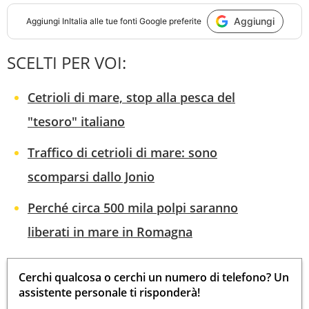
Aggiungi
Aggiungi
InItalia
alle tue fonti Google preferite
SCELTI PER VOI:
Cetrioli di mare, stop alla pesca del
"tesoro" italiano
Traffico di cetrioli di mare: sono
scomparsi dallo Jonio
Perché circa 500 mila polpi saranno
liberati in mare in Romagna
Cerchi qualcosa o cerchi un numero di telefono? Un
assistente personale ti risponderà!