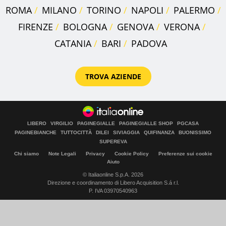
ROMA
MILANO
TORINO
NAPOLI
PALERMO
FIRENZE
BOLOGNA
GENOVA
VERONA
CATANIA
BARI
PADOVA
TROVA AZIENDE
LIBERO
VIRGILIO
PAGINEGIALLE
PAGINEGIALLE SHOP
PGCASA
PAGINEBIANCHE
TUTTOCITTÀ
DILEI
SIVIAGGIA
QUIFINANZA
BUONISSIMO
SUPEREVA
Chi siamo
Note Legali
Privacy
Cookie Policy
Preferenze sui cookie
Aiuto
© Italiaonline S.p.A. 2026
Direzione e coordinamento di Libero Acquisition S.á r.l.
P. IVA 03970540963