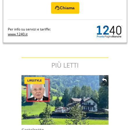
Chiama
Per info su servizi e tariffe:
www.1240.it
PIÙ LETTI
LIFESTYLE
Castelrotto