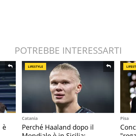
POTREBBE INTERESSARTI
LIFESTYLE
LIFES
Catania
Pisa
i è
Perché Haaland dopo il
Conce
to
Mondiale è in Sicilia:
"rega