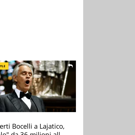
TYLE
rti Bocelli a Lajatico,
lo" da 36 milioni alla