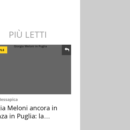
PIÙ LETTI
YLE
Messapica
ia Meloni ancora in
za in Puglia: la
ion scelta