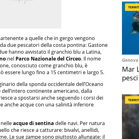
TERRI
partenente a quelle che in gergo vengono
a da due pescatori della costa pontina: Gastone
due hanno avvistato il granchio blu a Latina,
ino
nel
Parco Nazionale del Circeo
. Il nome
Genova
tione, conosciuto come granchio blu, è
Mar L
uò essere lungo fino a 15 centimetri e largo 5.
pesci
iginario della sponda occidentale dell’Oceano
Suez
e dell’intero continente americano, dalla
riesce a spostarsi anche seguendo i corsi dei
TERRI
re anche acque con una salinità inferiore
 nelle
acque di sentina
delle navi. Per natura
llo che riesce a catturare: bivalvi, anellidi,
gne. Le sue zampe sono piuttosto allungate: il