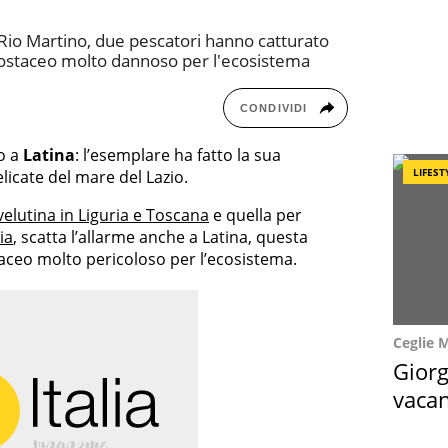
i Rio Martino, due pescatori hanno catturato
rostaceo molto dannoso per l'ecosistema
CONDIVIDI
o a
Latina
: l’esemplare ha fatto la sua
LIFEST
licate del mare del Lazio.
velutina in Liguria e Toscana
e quella per
ia
, scatta l’allarme anche a Latina, questa
staceo molto pericoloso per l’ecosistema.
Ceglie 
Giorg
vacan
locat