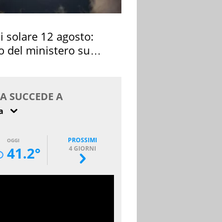
si solare 12 agosto:
o del ministero su
 osservarla