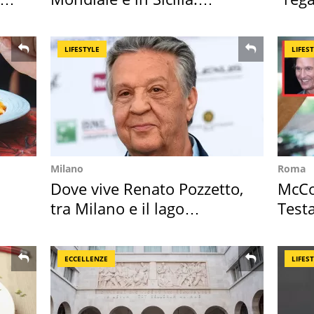
vacanza ma non solo
Tosc
LIFESTYLE
LIFES
Milano
Roma
Dove vive Renato Pozzetto,
McCo
tra Milano e il lago
Testa
Maggiore
Posit
ECCELLENZE
LIFES