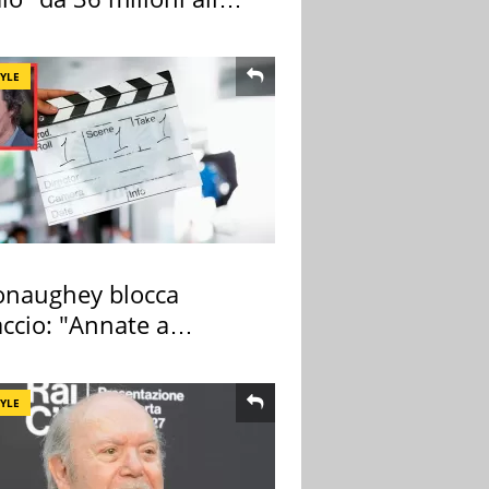
ana
TYLE
naughey blocca
ccio: "Annate a
ano a rompe er c..."
TYLE