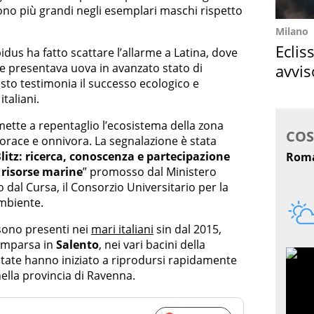
ono più grandi negli esemplari maschi rispetto
Milano
Eclis
idus ha fatto scattare l’allarme a Latina, dove
e presentava uova in avanzato stato di
avvis
esto testimonia il successo ecologico e
come
taliani.
a mette a repentaglio l’ecosistema della zona
orace e onnivora. La segnalazione è stata
litz: ricerca, conoscenza e partecipazione
e risorse marine
” promosso dal Ministero
to dal Cursa, il Consorzio Universitario per la
mbiente.
 sono presenti nei
mari italiani
sin dal 2015,
omparsa in
Salento
, nei vari bacini della
state hanno iniziato a riprodursi rapidamente
nella provincia di Ravenna.