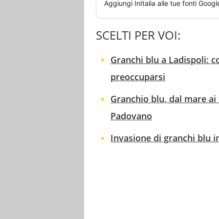
Aggiungi
InItalia
alle tue fonti Googl
SCELTI PER VOI:
Granchi blu a Ladispoli: c
preoccuparsi
Granchio blu, dal mare ai 
Padovano
Invasione di granchi blu in