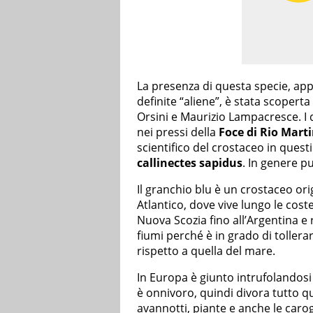
La presenza di questa specie, ap
definite “aliene”, è stata scopert
Orsini e Maurizio Lampacresce. I 
nei pressi della
Foce di Rio Mart
scientifico del crostaceo in ques
callinectes sapidus
. In genere p
Il granchio blu è un crostaceo or
Atlantico, dove vive lungo le cost
Nuova Scozia fino all’Argentina e 
fiumi perché è in grado di tollera
rispetto a quella del mare.
In Europa è giunto intrufolandosi
è onnivoro, quindi divora tutto que
avannotti, piante e anche le caro