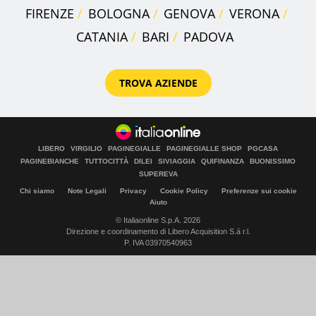
FIRENZE
BOLOGNA
GENOVA
VERONA
CATANIA
BARI
PADOVA
TROVA AZIENDE
LIBERO
VIRGILIO
PAGINEGIALLE
PAGINEGIALLE SHOP
PGCASA
PAGINEBIANCHE
TUTTOCITTÀ
DILEI
SIVIAGGIA
QUIFINANZA
BUONISSIMO
SUPEREVA
Chi siamo
Note Legali
Privacy
Cookie Policy
Preferenze sui cookie
Aiuto
© Italiaonline S.p.A. 2026
Direzione e coordinamento di Libero Acquisition S.á r.l.
P. IVA 03970540963