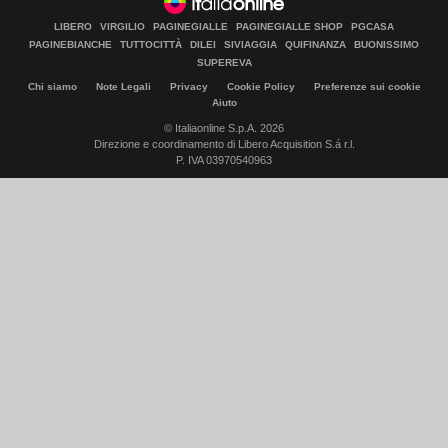
LIBERO
VIRGILIO
PAGINEGIALLE
PAGINEGIALLE SHOP
PGCASA
PAGINEBIANCHE
TUTTOCITTÀ
DILEI
SIVIAGGIA
QUIFINANZA
BUONISSIMO
SUPEREVA
Chi siamo
Note Legali
Privacy
Cookie Policy
Preferenze sui cookie
Aiuto
© Italiaonline S.p.A. 2026
Direzione e coordinamento di Libero Acquisition S.á r.l.
P. IVA 03970540963