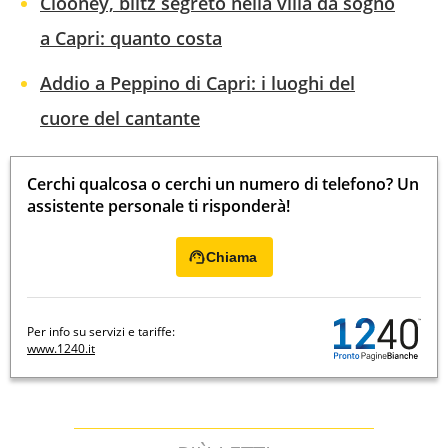
Clooney, blitz segreto nella villa da sogno
a Capri: quanto costa
Addio a Peppino di Capri: i luoghi del
cuore del cantante
Cerchi qualcosa o cerchi un numero di telefono? Un
assistente personale ti risponderà!
Chiama
Per info su servizi e tariffe:
www.1240.it