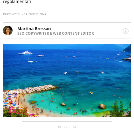
regolamentati
Pubblicato:
23 Ottobre 2024
Martina Bressan
SEO COPYWRITER E WEB CONTENT EDITOR
Appassionata di viaggi, di trail running e di yoga, ama
scoprire nuovi posti e nuove culture. Curiosa,
determinata e intraprendente adora leggere ma
soprattutto scrivere.