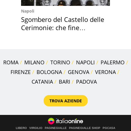
Napoli
Sgombero del Castello delle
Cerimonie: che fine
faranno i mobili
ROMA
MILANO
TORINO
NAPOLI
PALERMO
FIRENZE
BOLOGNA
GENOVA
VERONA
CATANIA
BARI
PADOVA
TROVA AZIENDE
LIBERO
VIRGILIO
PAGINEGIALLE
PAGINEGIALLE SHOP
PGCASA