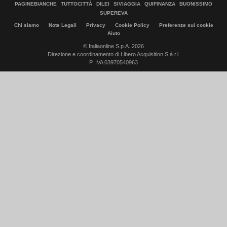
PAGINEBIANCHE
TUTTOCITTÀ
DILEI
SIVIAGGIA
QUIFINANZA
BUONISSIMO
SUPEREVA
Chi siamo
Note Legali
Privacy
Cookie Policy
Preferenze sui cookie
Aiuto
© Italiaonline S.p.A. 2026
Direzione e coordinamento di Libero Acquisition S.á r.l.
P. IVA 03970540963