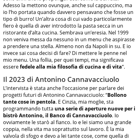
Adesso la mettono ovunque, anche sul cappuccino, ma
io l’ho portata quando davvero pensavano che fosse un
tipo di burro! Un’altra cosa di cui vado particolarmente
fiero è quella di aver introdotto la pasta secca in un
ristorante d’alta cucina. Sembrava un’eresia. Nel 1999
non veniva messa da nessuno in un menu che aspirasse
a prendere una stella. Almeno non da Napoli in su. E io
invece sai cosa decisi di fare? Di mettere le penne nel
mio menu. Una follia, per quei tempi, ma significava
essere
fedele alla mia filosofia di cucina e di vita
“.
Il 2023 di Antonino Cannavacciuolo
L’intervista è stata anche l’occasione per parlare dei
progetti futuri di Antonino Cannavacciuolo: “
Bollono
tante cose in pentola
. E Cinzia, mia moglie, sta
programmando tutta
una serie di aperture nuove per i
bistrò Antonino, il Banco di Cannavacciuolo
. Io
ovviamente le starò al fianco. Io e lei siamo una grande
coppia, nella vita ma soprattutto sul lavoro. È la mia
valvola di sfogo e devo a lei tante cose, come quella di