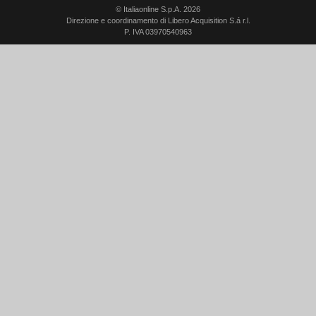
© Italiaonline S.p.A. 2026
Direzione e coordinamento di Libero Acquisition S.á r.l.
P. IVA 03970540963