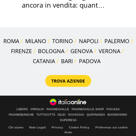
ancora in vendita: quanto
costa
ROMA
MILANO
TORINO
NAPOLI
PALERMO
FIRENZE
BOLOGNA
GENOVA
VERONA
CATANIA
BARI
PADOVA
TROVA AZIENDE
LIBERO
VIRGILIO
PAGINEGIALLE
PAGINEGIALLE SHOP
PGCASA
PAGINEBIANCHE
TUTTOCITTÀ
DILEI
SIVIAGGIA
QUIFINANZA
BUONISSIMO
SUPEREVA
Chi siamo
Note Legali
Privacy
Cookie Policy
Preferenze sui cookie
Aiuto