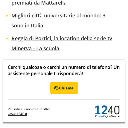
premiati da Mattarella
Migliori città universitarie al mondo: 3
sono in Italia
Reggia di Portici, la location della serie tv
Minerva - La scuola
Cerchi qualcosa o cerchi un numero di telefono? Un
assistente personale ti risponderà!
Chiama
Per info su servizi e tariffe:
www.1240.it