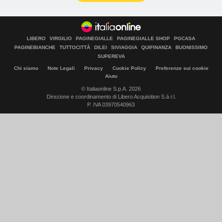
LIBERO
VIRGILIO
PAGINEGIALLE
PAGINEGIALLE SHOP
PGCASA
PAGINEBIANCHE
TUTTOCITTÀ
DILEI
SIVIAGGIA
QUIFINANZA
BUONISSIMO
SUPEREVA
Chi siamo
Note Legali
Privacy
Cookie Policy
Preferenze sui cookie
Aiuto
© Italiaonline S.p.A. 2026
Direzione e coordinamento di Libero Acquisition S.á r.l.
P. IVA 03970540963