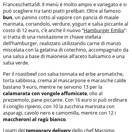
Franceschetta58. Il menù è molto ampio e variegato e si
può scegliere tra tanti piatti prelibati. Oltre al famoso
bun
, un panino cotto al vapore con pancia di maiale
marinata, coriandolo, verdure, yogurt e salsa piccante al
costo di 12 euro, c’è anche il nuovo “
Hamburger Emilia
“:
si tratta di una rivisitazione in chiave stellata
dell’hamburger, realizzato utilizzando carne di manzo
miscelata con la gelatina di cotechino, accompagnato da
una salsa a base di maionese all’aceto balsamico e una
salsa verde.
Per il roastbeef con salsa tonnata ed erbe aromatiche,
torta sabbiosa, crema al mascarpone e marasche calde
bastano 9 euro, mentre ne servono 13 per la
calamarata con vongole affumicate
, olio al
prezzemolo, pane piccante. Con 16 euro si può ordinare
il coniglio ripieno, con 10 la zucchina marinata con
asparagi, cavolo nero e camomilla, mentre con 12 i
maccheroni al ragù bianco
.
I piatti del
temporary delivery
dello chef
Massimo