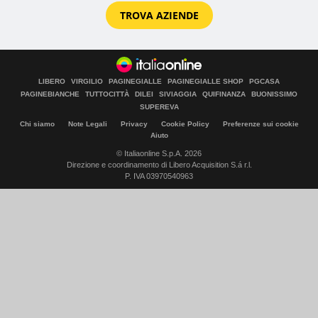
TROVA AZIENDE
LIBERO
VIRGILIO
PAGINEGIALLE
PAGINEGIALLE SHOP
PGCASA
PAGINEBIANCHE
TUTTOCITTÀ
DILEI
SIVIAGGIA
QUIFINANZA
BUONISSIMO
SUPEREVA
Chi siamo
Note Legali
Privacy
Cookie Policy
Preferenze sui cookie
Aiuto
© Italiaonline S.p.A. 2026
Direzione e coordinamento di Libero Acquisition S.á r.l.
P. IVA 03970540963