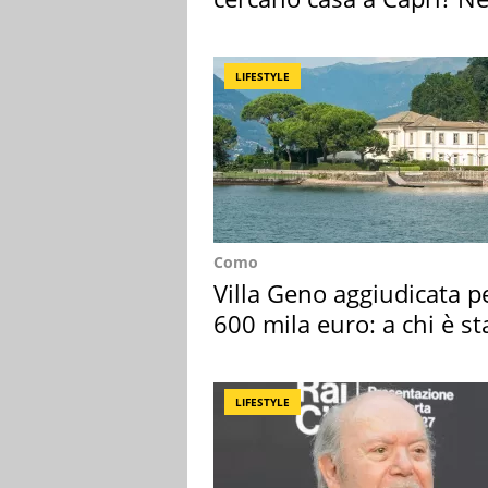
mirino una villa
LIFESTYLE
Como
Villa Geno aggiudicata p
600 mila euro: a chi è st
assegnata
LIFESTYLE