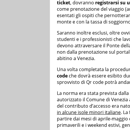
ticket
, dovranno
registrarsi su
come prenotazione del viaggio (an
esentati gli ospiti che pernotterann
monte e con la tassa di soggiorno
Saranno inoltre esclusi, oltre ovvi
studenti e i professionisti che l
devono attraversare il Ponte del
non dalla prenotazione sul portale
abitino a Venezia.
Una volta completata la procedura
code
che dovrà essere esibito dura
sprovvisto di Qr code potrà andar
La norma era stata prevista dalla 
autorizzato il Comune di Venezia a 
del contributo d’accesso era nato
in alcune isole minori italiane
. La
partire dai mesi di aprile-maggio d
primaverili e i weekend estivi, ge