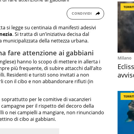
TERRI
CONDIVIDI
itta si legge su centinaia di manifesti adesivi
nezia
. Si tratta di un’iniziativa decisa dal
a municipalizzata della nettezza urbana.
a fare attenzione ai gabbiani
Milano
 inglese) hanno lo scopo di mettere in allerta i
Eclis
empre più frequente, di subire attacchi dall’alto
avvis
li. Residenti e turisti sono invitati a non
rli con il cibo e non abbandonare rifiuti (in
come
TERRI
oprattutto per le comitive di vacanzieri
e campagne per il rispetto del decoro della
calli o nei campielli a mangiare, non rinunciando
ettino di cibo ai gabbiani.