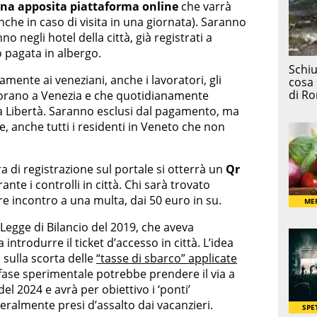
 una apposita piattaforma online
che varrà
che in caso di visita in una giornata). Saranno
o negli hotel della città, già registrati a
 pagata in albergo.
amente ai veneziani, anche i lavoratori, gli
avorano a Venezia e che quotidianamente
la Libertà. Saranno esclusi dal pagamento, ma
, anche tutti i residenti in Veneto che non
 di registrazione sul portale si otterrà un
Qr
nte i controlli in città. Chi sarà trovato
e incontro a una multa, dai 50 euro in su.
Legge di Bilancio del 2019, che aveva
introdurre il ticket d’accesso in città. L’idea
 sulla scorta delle
“tasse di sbarco” applicate
 fase sperimentale potrebbe prendere il via a
el 2024 e avrà per obiettivo i ‘ponti’
neralmente presi d’assalto dai vacanzieri.