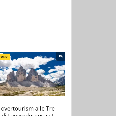
TORIO
 overtourism alle Tre
 di Lavaredo: cosa sta