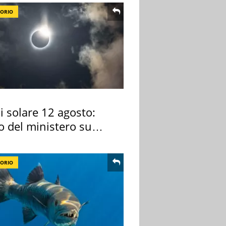
TORIO
si solare 12 agosto:
o del ministero su
 osservarla
TORIO