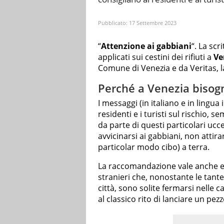
Pubblicato:
17 Settembre 2023
“
Attenzione ai gabbiani
“. La scr
applicati sui cestini dei rifiuti a
Ve
Comune di Venezia e da Veritas, l
Perché a Venezia bisogn
I messaggi (in italiano e in lingua
residenti e i turisti sul rischio, s
da parte di questi particolari uccel
avvicinarsi ai gabbiani, non attira
particolar modo cibo) a terra.
La raccomandazione vale anche e s
stranieri che, nonostante le tant
città, sono solite fermarsi nelle 
al classico rito di lanciare un pezz