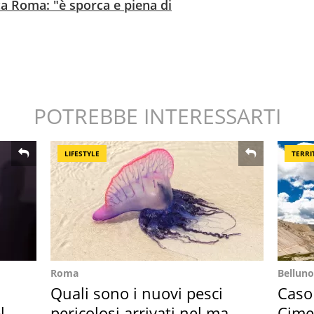
a Roma: "è sporca e piena di
POTREBBE INTERESSARTI
LIFESTYLE
TERRI
Roma
Belluno
Quali sono i nuovi pesci
Caso
l
pericolosi arrivati nel mar
Cime