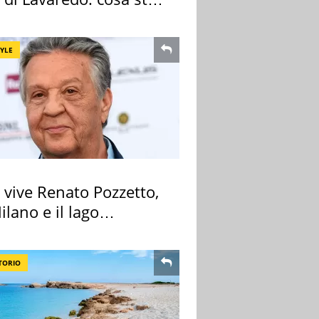
edendo
TYLE
 vive Renato Pozzetto,
ilano e il lago
iore
TORIO