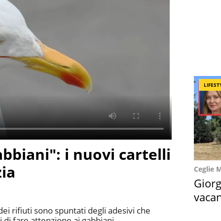
LIFEST
bbiani": i nuovi cartelli
zia
Ceglie 
Giorg
vacan
locat
 dei rifiuti sono spuntati degli adesivi che
ti di fare attenzione ai gabbiani