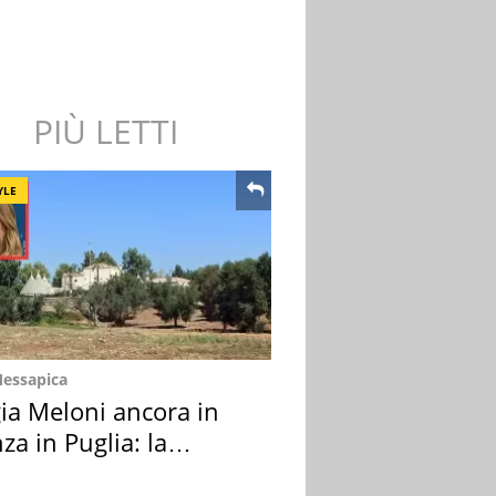
PIÙ LETTI
YLE
Messapica
ia Meloni ancora in
za in Puglia: la
ion scelta