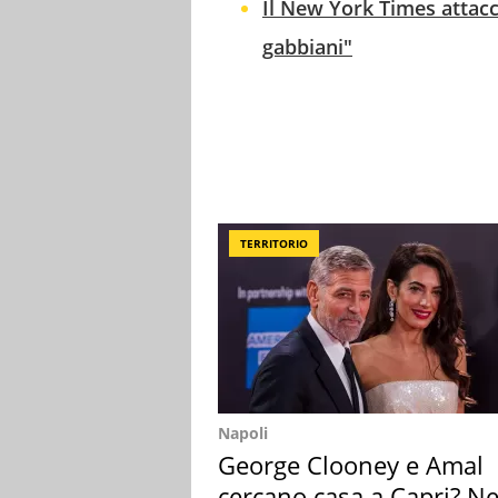
Il New York Times attacc
gabbiani"
TERRITORIO
Napoli
George Clooney e Amal
cercano casa a Capri? Ne