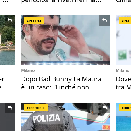
Mediterraneo
succ
LIFESTYLE
LIFES
Milano
Milano
er
Dopo Bad Bunny La Maura
Dove
ata
è un caso: "Finché non
tra M
scappa il morto"
Magg
TERRITORIO
TERRI