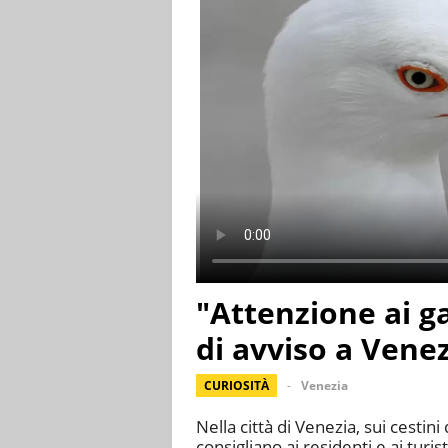
"Attenzione ai ga
di avviso a Vene
CURIOSITÀ
Venezia
Nella città di Venezia, sui cestini
consigliano ai residenti e ai turis