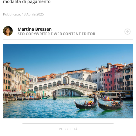
modalità di pagamento
Pubblicato:
18 Aprile 2025
Martina Bressan
SEO COPYWRITER E WEB CONTENT EDITOR
Appassionata di viaggi, di trail running e di yoga, ama
scoprire nuovi posti e nuove culture. Curiosa,
determinata e intraprendente adora leggere ma
soprattutto scrivere.