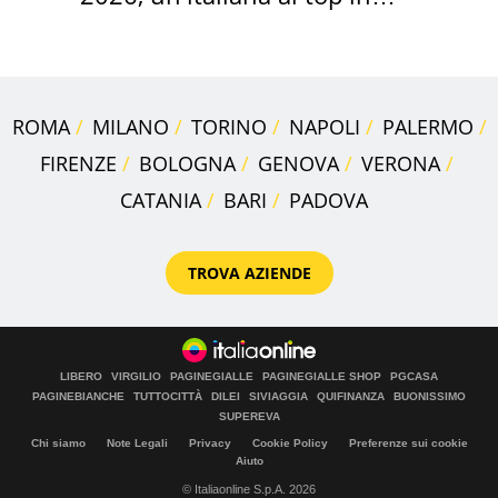
Europa
ROMA
MILANO
TORINO
NAPOLI
PALERMO
FIRENZE
BOLOGNA
GENOVA
VERONA
CATANIA
BARI
PADOVA
TROVA AZIENDE
LIBERO
VIRGILIO
PAGINEGIALLE
PAGINEGIALLE SHOP
PGCASA
PAGINEBIANCHE
TUTTOCITTÀ
DILEI
SIVIAGGIA
QUIFINANZA
BUONISSIMO
SUPEREVA
Chi siamo
Note Legali
Privacy
Cookie Policy
Preferenze sui cookie
Aiuto
© Italiaonline S.p.A. 2026