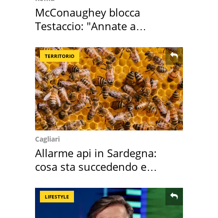
McConaughey blocca
Testaccio: "Annate a
Positano a rompe er c..."
TERRITORIO
Cagliari
Allarme api in Sardegna:
cosa sta succedendo e
perché
LIFESTYLE