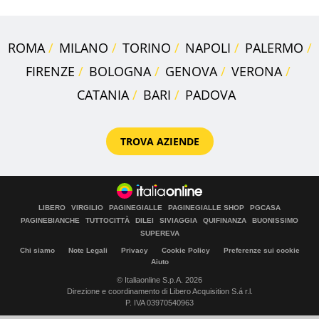
ROMA
MILANO
TORINO
NAPOLI
PALERMO
FIRENZE
BOLOGNA
GENOVA
VERONA
CATANIA
BARI
PADOVA
TROVA AZIENDE
LIBERO
VIRGILIO
PAGINEGIALLE
PAGINEGIALLE SHOP
PGCASA
PAGINEBIANCHE
TUTTOCITTÀ
DILEI
SIVIAGGIA
QUIFINANZA
BUONISSIMO
SUPEREVA
Chi siamo
Note Legali
Privacy
Cookie Policy
Preferenze sui cookie
Aiuto
© Italiaonline S.p.A. 2026
Direzione e coordinamento di Libero Acquisition S.á r.l.
P. IVA 03970540963