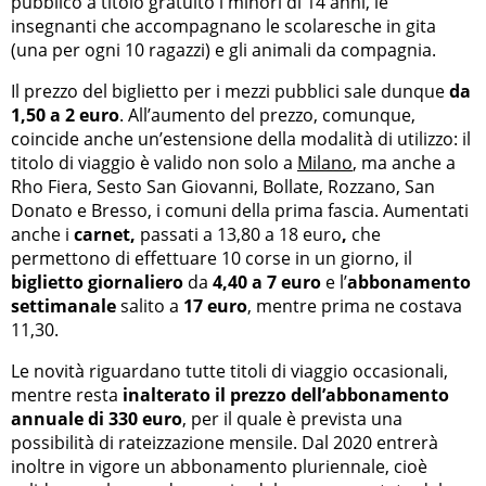
pubblico a titolo gratuito i minori di 14 anni, le
insegnanti che accompagnano le scolaresche in gita
(una per ogni 10 ragazzi) e gli animali da compagnia.
Il prezzo del biglietto per i mezzi pubblici sale dunque
da
1,50 a 2 euro
. All’aumento del prezzo, comunque,
coincide anche un’estensione della modalità di utilizzo: il
titolo di viaggio è valido non solo a
Milano
, ma anche a
Rho Fiera, Sesto San Giovanni, Bollate, Rozzano, San
Donato e Bresso, i comuni della prima fascia. Aumentati
anche i
carnet,
passati a 13,80 a 18 euro
,
che
permettono di effettuare 10 corse in un giorno, il
biglietto giornaliero
da
4,40 a 7 euro
e l’
abbonamento
settimanale
salito a
17 euro
, mentre prima ne costava
11,30.
Le novità riguardano tutte titoli di viaggio occasionali,
mentre resta
inalterato il prezzo dell’abbonamento
annuale di 330 euro
, per il quale è prevista una
possibilità di rateizzazione mensile. Dal 2020 entrerà
inoltre in vigore un abbonamento pluriennale, cioè