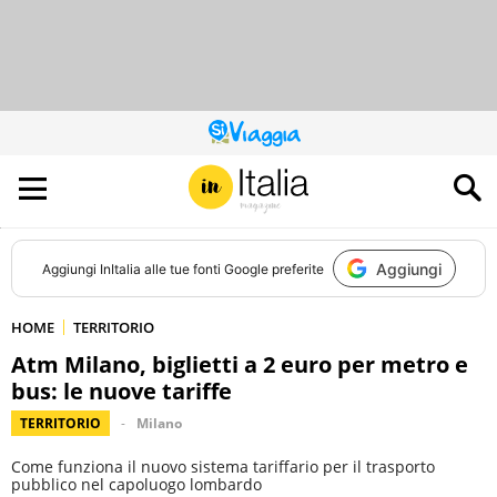
QUESTO
SITO
CONTRIBUISCE
ALL’AUDIENCE
DI
Aggiungi
Aggiungi
InItalia
alle tue fonti Google preferite
HOME
TERRITORIO
Atm Milano, biglietti a 2 euro per metro e
bus: le nuove tariffe
TERRITORIO
Milano
Come funziona il nuovo sistema tariffario per il trasporto
pubblico nel capoluogo lombardo