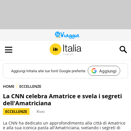
QUESTO
SITO
CONTRIBUISCE
ALL’AUDIENCE
DI
Aggiungi
Aggiungi
InItalia
alle tue fonti Google preferite
HOME
ECCELLENZE
La CNN celebra Amatrice e svela i segreti
dell'Amatriciana
ECCELLENZE
Rieti
La CNN ha dedicato un approfondimento alla città di Amatrice
e alla sua iconica pasta all'Amatriciana, svelando i segreti di