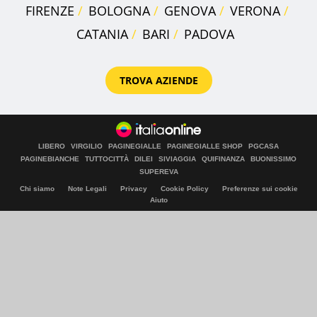
FIRENZE
BOLOGNA
GENOVA
VERONA
CATANIA
BARI
PADOVA
TROVA AZIENDE
LIBERO
VIRGILIO
PAGINEGIALLE
PAGINEGIALLE SHOP
PGCASA
PAGINEBIANCHE
TUTTOCITTÀ
DILEI
SIVIAGGIA
QUIFINANZA
BUONISSIMO
SUPEREVA
Chi siamo
Note Legali
Privacy
Cookie Policy
Preferenze sui cookie
Aiuto
© Italiaonline S.p.A. 2026
Direzione e coordinamento di Libero Acquisition S.á r.l.
P. IVA 03970540963