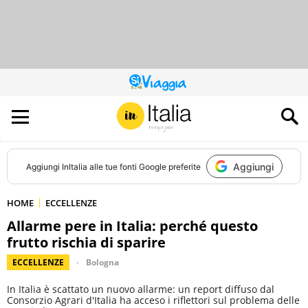
QUESTO
SITO
CONTRIBUISCE
ALL’AUDIENCE
DI
Aggiungi
Aggiungi
InItalia
alle tue fonti Google preferite
HOME
ECCELLENZE
Allarme pere in Italia: perché questo
frutto rischia di sparire
ECCELLENZE
Bologna
In Italia è scattato un nuovo allarme: un report diffuso dal
Consorzio Agrari d'Italia ha acceso i riflettori sul problema delle