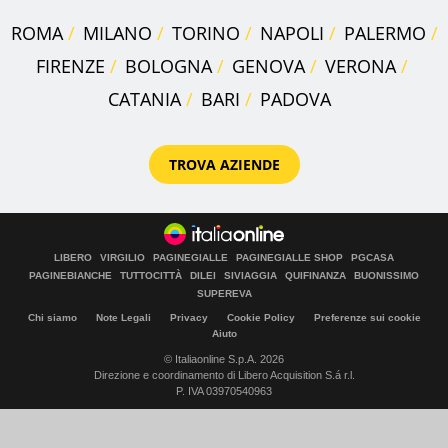
ROMA
MILANO
TORINO
NAPOLI
PALERMO
FIRENZE
BOLOGNA
GENOVA
VERONA
CATANIA
BARI
PADOVA
TROVA AZIENDE
LIBERO
VIRGILIO
PAGINEGIALLE
PAGINEGIALLE SHOP
PGCASA
PAGINEBIANCHE
TUTTOCITTÀ
DILEI
SIVIAGGIA
QUIFINANZA
BUONISSIMO
SUPEREVA
Chi siamo
Note Legali
Privacy
Cookie Policy
Preferenze sui cookie
Aiuto
© Italiaonline S.p.A. 2026
Direzione e coordinamento di Libero Acquisition S.á r.l.
P. IVA 03970540963