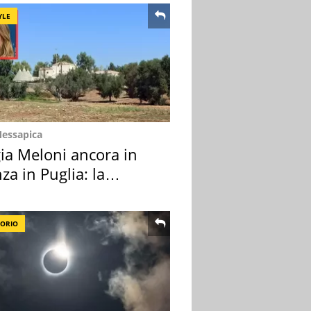
YLE
Messapica
ia Meloni ancora in
za in Puglia: la
ion scelta
TORIO