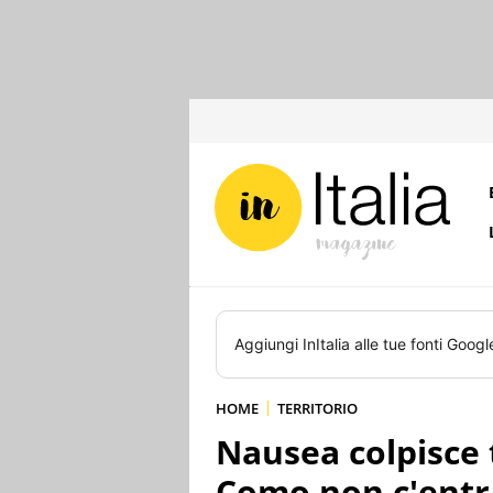
Aggiungi
InItalia
alle tue fonti Googl
HOME
TERRITORIO
Nausea colpisce t
Como non c'entr