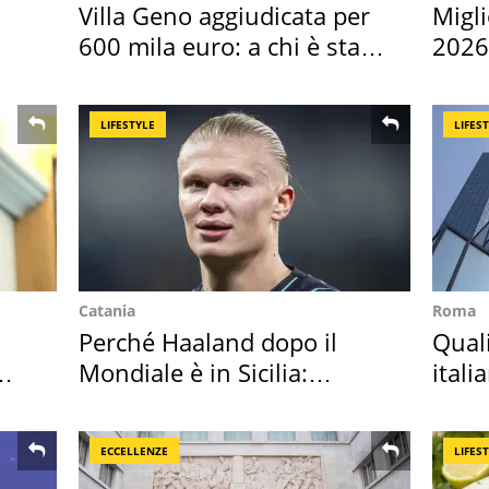
Villa Geno aggiudicata per
Migli
600 mila euro: a chi è stata
2026,
assegnata
Euro
LIFESTYLE
LIFES
Catania
Roma
Perché Haaland dopo il
Qual
Mondiale è in Sicilia:
itali
vacanza ma non solo
digit
ECCELLENZE
LIFES