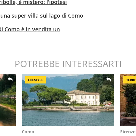
bolle, è mistero: l'ipotesi
o una super villa sul lago di Como
 di Como è in vendita un
POTREBBE INTERESSARTI
LIFESTYLE
TERRI
Como
Firenze