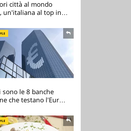
ori città al mondo
 un'italiana al top in
pa
TYLE
i sono le 8 banche
ane che testano l'Euro
ale
TYLE