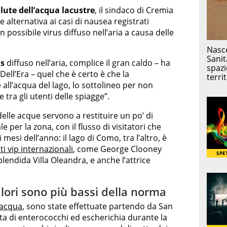
alute dell’acqua lacustre
, il sindaco di Cremia
alternativa ai casi di nausea registrati
 possibile virus diffuso nell’aria a causa delle
us
diffuso nell’aria, complice il gran caldo – ha
Dell’Era – quel che è certo è che la
 all’acqua del lago, lo sottolineo per non
 tra gli utenti delle spiagge”.
delle acque servono a restituire un po’ di
 per la zona, con il flusso di visitatori che
i mesi dell’anno: il lago di Como, tra l’altro, è
ti vip internazionali
, come George Clooney
lendida Villa Oleandra, e anche l’attrice
alori sono più bassi della norma
l’acqua
, sono state effettuate partendo da San
ta di enterococchi ed escherichia durante la