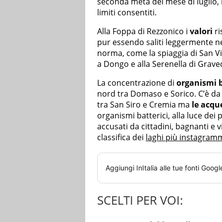
seconda metà del mese di luglio, 
limiti consentiti.
Alla Foppa di Rezzonico i
valori
ri
pur essendo saliti leggermente ne
norma, come la spiaggia di San Vi
a Dongo e alla Serenella di Grav
La concentrazione di
organismi b
nord tra Domaso e Sorico. C’è da 
tra San Siro e Cremia ma
le acqu
organismi batterici, alla luce dei p
accusati da cittadini, bagnanti e v
classifica dei
laghi più instagramma
Aggiungi
InItalia
alle tue fonti Googl
SCELTI PER VOI: