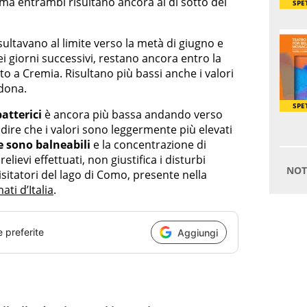
ma entrambi risultano ancora al di sotto dei
sultavano al limite verso la metà di giugno e
i giorni successivi, restano ancora entro la
to a Cremia. Risultano più bassi anche i valori
edona.
atterici
è ancora più bassa andando verso
dire che i valori sono leggermente più elevati
e sono balneabili
e la concentrazione di
relievi effettuati, non giustifica i disturbi
isitatori del lago di Como, presente nella
ti d’Italia
.
e preferite
Aggiungi