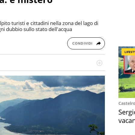
ito turisti e cittadini nella zona del lago di
i dubbio sullo stato dell'acqua
CONDIVIDI
LIFEST
re dieci anni si occupa di informazione sul web,
cronaca, motori, spettacolo e videogame.
Castelr
Sergi
vacan
locat