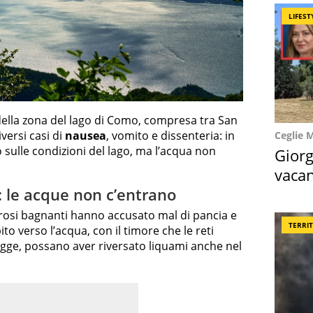
LIFEST
ti della zona del lago di Como, compresa tra San
iversi casi di
nausea
, vomito e dissenteria: in
Ceglie 
 sulle condizioni del lago, ma l’acqua non
Giorg
vacan
locat
 le acque non c’entrano
osi bagnanti hanno accusato mal di pancia e
TERRI
to verso l’acqua, con il timore che le reti
iogge, possano aver riversato liquami anche nel