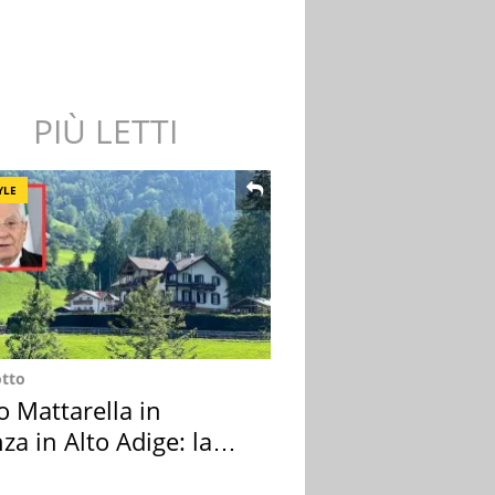
PIÙ LETTI
YLE
otto
o Mattarella in
za in Alto Adige: la
ion scelta