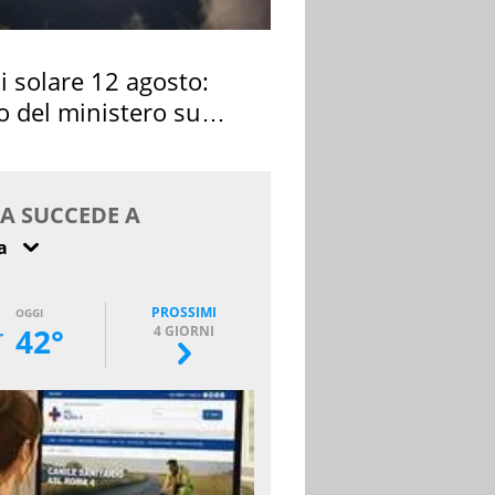
si solare 12 agosto:
o del ministero su
 osservarla