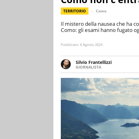
TERRITORIO
Como
Il mistero della nausea che ha colp
Como: gli esami hanno fugato ogn
Pubblicato:
6 Agosto 2024
Silvio Frantellizzi
GIORNALISTA
Giornalista pubblicista. Da olt
scrivendo di sport, attualità, 