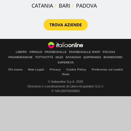
CATANIA
BARI
PADOVA
TROVA AZIENDE
LIBERO
VIRGILIO
PAGINEGIALLE
PAGINEGIALLE SHOP
PGCASA
PAGINEBIANCHE
TUTTOCITTÀ
DILEI
SIVIAGGIA
QUIFINANZA
BUONISSIMO
SUPEREVA
Chi siamo
Note Legali
Privacy
Cookie Policy
Preferenze sui cookie
Aiuto
© Italiaonline S.p.A. 2026
Direzione e coordinamento di Libero Acquisition S.á r.l.
P. IVA 03970540963