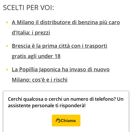
SCELTI PER VOI:
A Milano il distributore di benzina più caro
d'Italia: i prezzi
Brescia è la prima città con i trasporti
gratis agli under 18
La Popillia Japonica ha invaso di nuovo
Milano: cos'è e i rischi
Cerchi qualcosa o cerchi un numero di telefono? Un
assistente personale ti risponderà!
Chiama