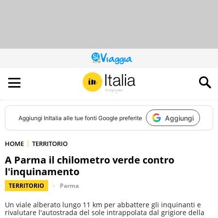
QUESTO
SITO
CONTRIBUISCE
ALL’AUDIENCE
DI
Aggiungi
Aggiungi
InItalia
alle tue fonti Google preferite
HOME
TERRITORIO
A Parma il chilometro verde contro
l'inquinamento
TERRITORIO
Parma
Un viale alberato lungo 11 km per abbattere gli inquinanti e
rivalutare l'autostrada del sole intrappolata dal grigiore della