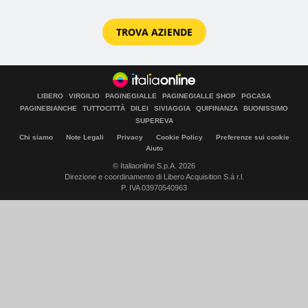
TROVA AZIENDE
LIBERO
VIRGILIO
PAGINEGIALLE
PAGINEGIALLE SHOP
PGCASA
PAGINEBIANCHE
TUTTOCITTÀ
DILEI
SIVIAGGIA
QUIFINANZA
BUONISSIMO
SUPEREVA
Chi siamo
Note Legali
Privacy
Cookie Policy
Preferenze sui cookie
Aiuto
© Italiaonline S.p.A. 2026
Direzione e coordinamento di Libero Acquisition S.á r.l.
P. IVA 03970540963