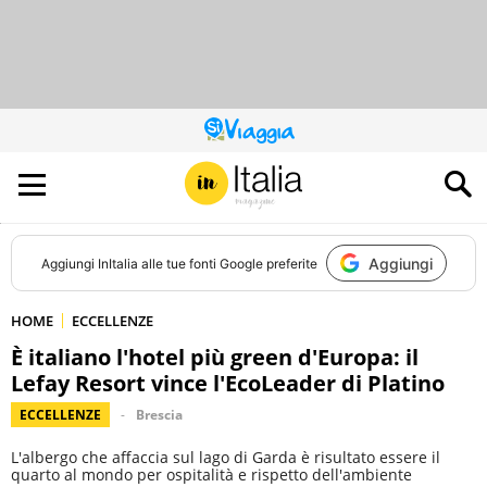
QUESTO
SITO
CONTRIBUISCE
ALL’AUDIENCE
DI
Aggiungi
Aggiungi
InItalia
alle tue fonti Google preferite
HOME
ECCELLENZE
È italiano l'hotel più green d'Europa: il
Lefay Resort vince l'EcoLeader di Platino
ECCELLENZE
Brescia
L'albergo che affaccia sul lago di Garda è risultato essere il
quarto al mondo per ospitalità e rispetto dell'ambiente