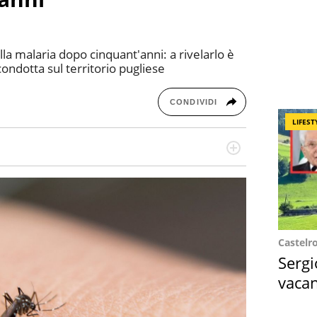
ella malaria dopo cinquant'anni: a rivelarlo è
ondotta sul territorio pugliese
CONDIVIDI
LIFEST
re dieci anni si occupa di informazione sul web,
cronaca, motori, spettacolo e videogame.
Castelr
Sergi
vacan
locat