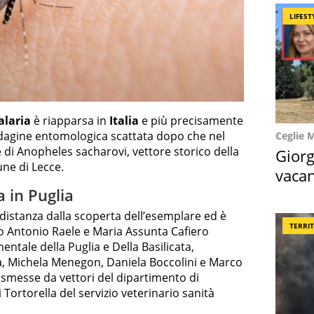
LIFEST
alaria
è riapparsa in
Italia
e più precisamente
’indagine entomologica scattata dopo che nel
Ceglie 
di Anopheles sacharovi, vettore storico della
Giorg
ne di Lecce.
vacan
locat
 in Puglia
 distanza dalla scoperta dell’esemplare ed è
TERRI
o Antonio Raele e Maria Assunta Cafiero
mentale della Puglia e Della Basilicata,
, Michela Menegon, Daniela Boccolini e Marco
rasmesse da vettori del dipartimento di
i Tortorella del servizio veterinario sanità