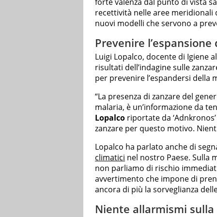
forte valenza dal punto di vista 
recettività nelle aree meridionali
nuovi modelli che servono a preve
Prevenire l’espansione 
Luigi Lopalco, docente di Igiene all
risultati dell’indagine sulle zanz
per prevenire l’espandersi della ma
“La presenza di zanzare del gener
malaria, è un’informazione da ten
Lopalco
riportate da ‘Adnkronos’ –
zanzare per questo motivo. Niente
Lopalco ha parlato anche di segn
climatici
nel nostro Paese. Sulla m
non parliamo di rischio immediato 
avvertimento che impone di prend
ancora di più la sorveglianza delle
Niente allarmismi sulla