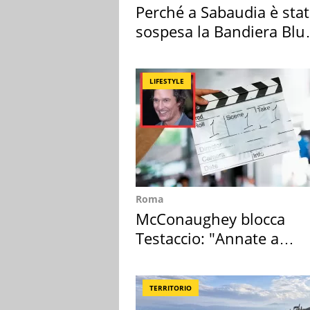
Perché a Sabaudia è sta
sospesa la Bandiera Blu
2026
LIFESTYLE
Roma
McConaughey blocca
Testaccio: "Annate a
Positano a rompe er c..."
TERRITORIO