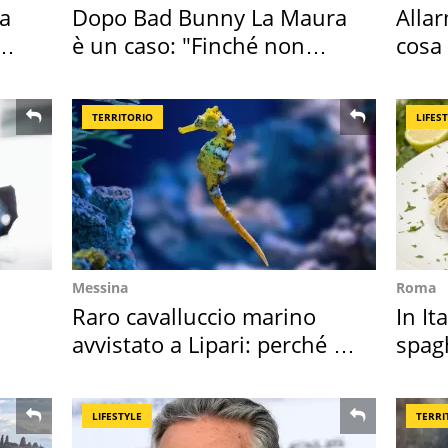
ta
Dopo Bad Bunny La Maura
Alla
è un caso: "Finché non
cosa
scappa il morto"
perc
TERRITORIO
LIFES
Messina
Roma
Raro cavalluccio marino
In It
avvistato a Lipari: perché è
spagh
speciale
sautè
LIFESTYLE
TERRI