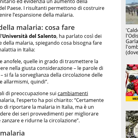
sanitario ed evidenzia un aumento della
 del Paese. I risultanti permettono di costruire
nire l’espansione della malaria.
della malaria: cosa fare
’
Università del Salento
, ha parlato così dei
are della malaria, spiegando cosa bisogna fare
lattia in Italia:
e anofele, quelle in grado di trasmettere la
ere nella giusta considerazione – le parole di
 si fa la sorveglianza della circolazione delle
 allarmismi, quindi”.
ali di preoccupazione sui
cambiamenti
alaria, l’esperto ha poi chiarito: “Certamente
di riportare la malaria in Italia, ma è un
ere dei seri provvedimenti per migliorare
 zanzare e ridurne la circolazione”.
 malaria