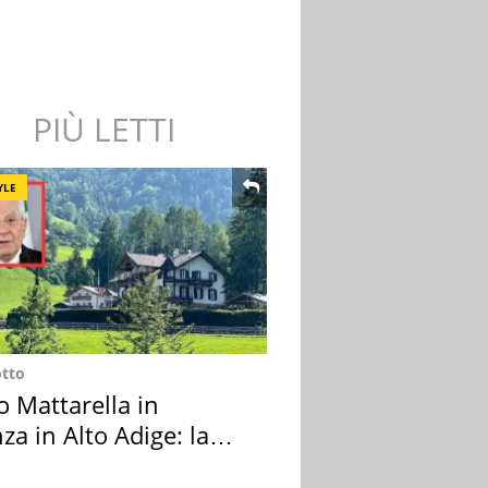
PIÙ LETTI
YLE
otto
o Mattarella in
za in Alto Adige: la
ion scelta