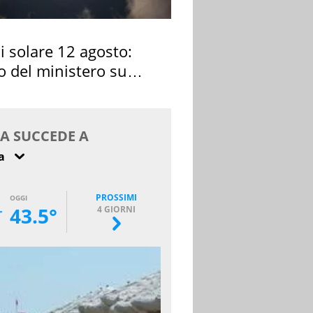
si solare 12 agosto:
o del ministero su
 osservarla