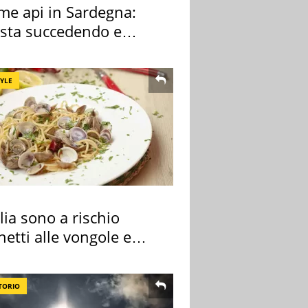
rme api in Sardegna:
 sta succedendo e
hé
TYLE
alia sono a rischio
etti alle vongole e
 di cozze
TORIO