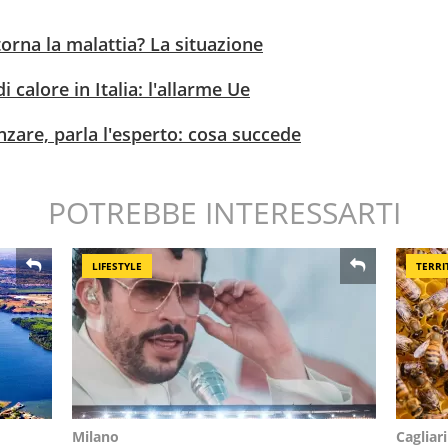
torna la malattia? La situazione
i calore in Italia: l'allarme Ue
anzare, parla l'esperto: cosa succede
POTREBBE INTERESSARTI
LIFESTYLE
TERRI
Milano
Cagliari