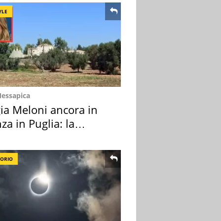
YLE
Messapica
ia Meloni ancora in
za in Puglia: la
ion scelta
TORIO