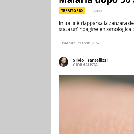
TERRITORIO
Lecce
In Italia è riapparsa la zanzara d
stata un'indagine entomologica c
Pubblicato:
29 Aprile 2024
Silvio Frantellizzi
GIORNALISTA
Giornalista pubblicista. Da olt
scrivendo di sport, attualità, 