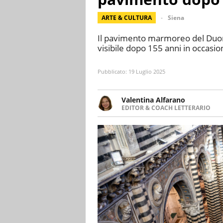
ARTE & CULTURA
Siena
Il pavimento marmoreo del Duomo d
visibile dopo 155 anni in occasi
Pubblicato:
19 Luglio 2025
Valentina Alfarano
EDITOR & COACH LETTERARIO
LINKEDIN
Lavorare con le storie è la mia 
INSTAGRAM
lavoro come editor di narrativa