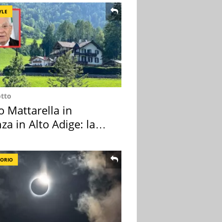
YLE
otto
o Mattarella in
za in Alto Adige: la
ion scelta
TORIO