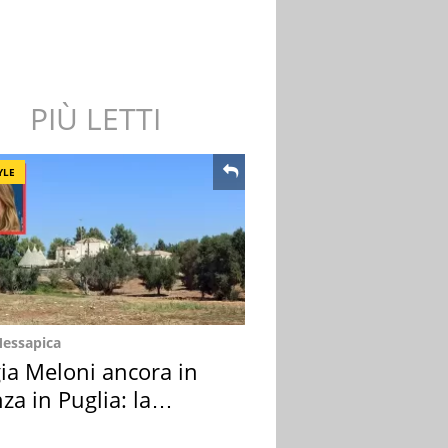
PIÙ LETTI
YLE
Messapica
ia Meloni ancora in
za in Puglia: la
ion scelta