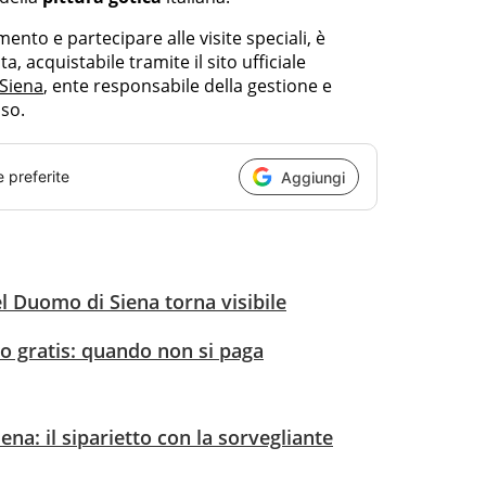
ento e partecipare alle visite speciali, è
a, acquistabile tramite il sito ufficiale
Siena
, ente responsabile della gestione e
sso.
e preferite
Aggiungi
l Duomo di Siena torna visibile
no gratis: quando non si paga
na: il siparietto con la sorvegliante