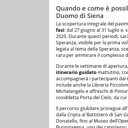
Quando e come è possib
Duomo di Siena
La scopertura integrale del pavi
fasi
: dal 27 giugno al 31 luglio e
2025. Durante questi periodi, sarà
Speranza, visibile per la prima vol
legata al tema della Speranza, sce
rara per ammirare il complesso de
Durante le settimane di apertura, 
itinerario guidato
mattutino, co
accompagnerà i partecipanti dal ma
include anche la Libreria Piccolom
Michelangelo e affreschi di Pinturic
cosiddetta Porta del Cielo, da cui
Il percorso giubilare prosegue al
dalla Cripta al Battistero di San G
Donatello, fino al Museo dell’Oper
Buoninsegna, uno dei capolavori 