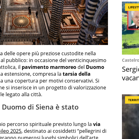
LIFEST
 delle opere più preziose custodite nella
 al pubblico: in occasione del venticinquesimo
Castelr
tolica, il
pavimento marmoreo
del
Duomo
Sergi
 sua estensione, compresa la
tarsia della
vacan
da una copertura per motivi conservativi. Si
locat
he si inserisce in un progetto di valorizzazione
e legato alla città.
TERRI
l Duomo di Siena è stato
mpio percorso spirituale previsto lungo la
via
ileo 2025
, destinato ai cosiddetti “pellegrini di
eranno numerosi luoghi simbolici dell’arte