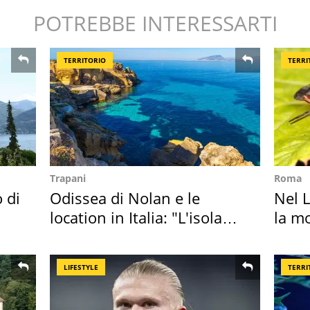
POTREBBE INTERESSARTI
TERRITORIO
TERRI
Trapani
Roma
o di
Odissea di Nolan e le
Nel L
location in Italia: "L'isola
la m
sembra Itaca"
LIFESTYLE
TERRI