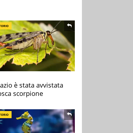
TORIO
azio è stata avvistata
osca scorpione
TORIO