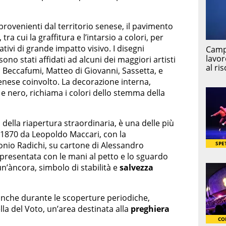
provenienti dal territorio senese, il pavimento
tra cui la graffitura e l’intarsio a colori, per
ativi di grande impatto visivo. I disegni
ono stati affidati ad alcuni dei maggiori artisti
o Beccafumi, Matteo di Giovanni, Sassetta, e
senese coinvolto. La decorazione interna,
 e nero, richiama i colori dello stemma della
 della riapertura straordinaria, è una delle più
l 1870 da Leopoldo Maccari, con la
onio Radichi, su cartone di Alessandro
ppresentata con le mani al petto e lo sguardo
 un’àncora, simbolo di stabilità e
salvezza
nche durante le scoperture periodiche,
lla del Voto, un’area destinata alla
preghiera