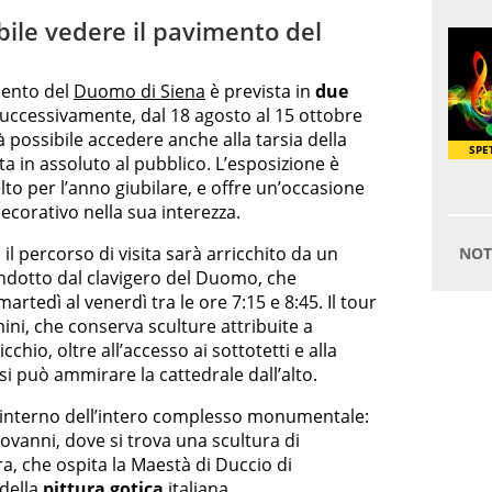
ile vedere il pavimento del
mento del
Duomo di Siena
è prevista in
due
, successivamente, dal 18 agosto al 15 ottobre
 possibile accedere anche alla tarsia della
ta in assoluto al pubblico. L’esposizione è
lto per l’anno giubilare, e offre un’occasione
corativo nella sua interezza.
il percorso di visita sarà arricchito da un
ndotto dal clavigero del Duomo, che
rtedì al venerdì tra le ore 7:15 e 8:45. Il tour
ini, che conserva sculture attribuite a
chio, oltre all’accesso ai sottotetti e alla
 si può ammirare la cattedrale dall’alto.
l’interno dell’intero complesso monumentale:
iovanni, dove si trova una scultura di
a, che ospita la Maestà di Duccio di
della
pittura gotica
italiana.