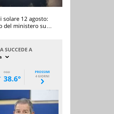
si solare 12 agosto:
o del ministero su
 osservarla