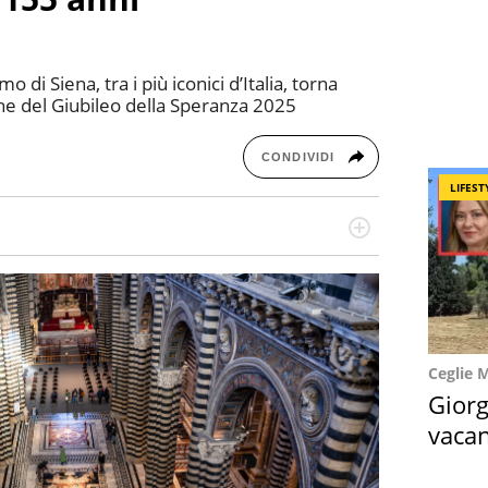
i Siena, tra i più iconici d’Italia, torna
one del Giubileo della Speranza 2025
CONDIVIDI
LIFEST
missione! Specializzata in storytelling di viaggi,
 e coach di scrittura creativa.
Ceglie 
Giorg
vacan
locat