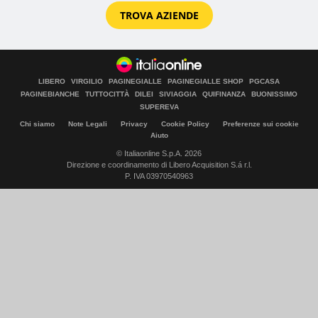
TROVA AZIENDE
LIBERO
VIRGILIO
PAGINEGIALLE
PAGINEGIALLE SHOP
PGCASA
PAGINEBIANCHE
TUTTOCITTÀ
DILEI
SIVIAGGIA
QUIFINANZA
BUONISSIMO
SUPEREVA
Chi siamo
Note Legali
Privacy
Cookie Policy
Preferenze sui cookie
Aiuto
© Italiaonline S.p.A. 2026
Direzione e coordinamento di Libero Acquisition S.á r.l.
P. IVA 03970540963