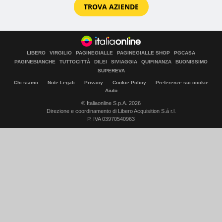
TROVA AZIENDE
LIBERO
VIRGILIO
PAGINEGIALLE
PAGINEGIALLE SHOP
PGCASA
PAGINEBIANCHE
TUTTOCITTÀ
DILEI
SIVIAGGIA
QUIFINANZA
BUONISSIMO
SUPEREVA
Chi siamo
Note Legali
Privacy
Cookie Policy
Preferenze sui cookie
Aiuto
© Italiaonline S.p.A. 2026
Direzione e coordinamento di Libero Acquisition S.á r.l.
P. IVA 03970540963