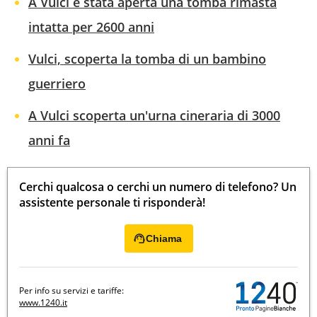
A Vulci è stata aperta una tomba rimasta
intatta per 2600 anni
Vulci, scoperta la tomba di un bambino
guerriero
A Vulci scoperta un'urna cineraria di 3000
anni fa
Cerchi qualcosa o cerchi un numero di telefono? Un
assistente personale ti risponderà!
Chiama
Per info su servizi e tariffe:
www.1240.it