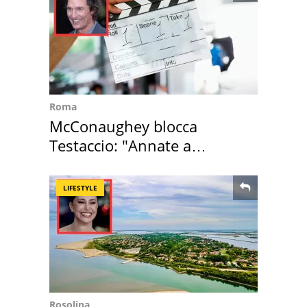
Roma
McConaughey blocca
Testaccio: "Annate a
Positano a rompe er c..."
LIFESTYLE
Rosolina