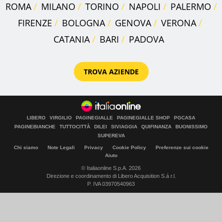
ROMA
MILANO
TORINO
NAPOLI
PALERMO
FIRENZE
BOLOGNA
GENOVA
VERONA
CATANIA
BARI
PADOVA
TROVA AZIENDE
LIBERO
VIRGILIO
PAGINEGIALLE
PAGINEGIALLE SHOP
PGCASA
PAGINEBIANCHE
TUTTOCITTÀ
DILEI
SIVIAGGIA
QUIFINANZA
BUONISSIMO
SUPEREVA
Chi siamo
Note Legali
Privacy
Cookie Policy
Preferenze sui cookie
Aiuto
© Italiaonline S.p.A. 2026
Direzione e coordinamento di Libero Acquisition S.á r.l.
P. IVA 03970540963