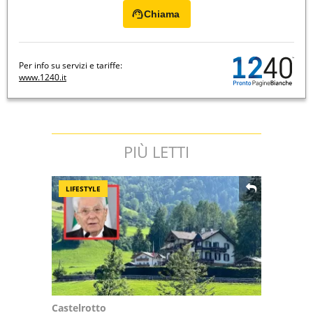
Chiama
Per info su servizi e tariffe:
www.1240.it
PIÙ LETTI
LIFESTYLE
Castelrotto