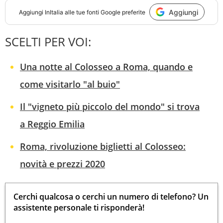
Aggiungi
Aggiungi
InItalia
alle tue fonti Google preferite
SCELTI PER VOI:
Una notte al Colosseo a Roma, quando e
come visitarlo "al buio"
Il "vigneto più piccolo del mondo" si trova
a Reggio Emilia
Roma, rivoluzione biglietti al Colosseo:
novità e prezzi 2020
Cerchi qualcosa o cerchi un numero di telefono? Un
assistente personale ti risponderà!