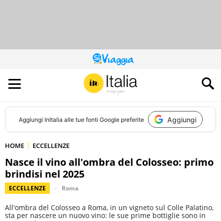
QUESTO
SITO
CONTRIBUISCE
ALL’AUDIENCE
DI
Aggiungi
Aggiungi
InItalia
alle tue fonti Google preferite
HOME
ECCELLENZE
Nasce il vino all'ombra del Colosseo: primo
brindisi nel 2025
ECCELLENZE
Roma
All'ombra del Colosseo a Roma, in un vigneto sul Colle Palatino,
sta per nascere un nuovo vino: le sue prime bottiglie sono in