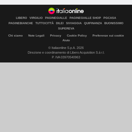
LIBERO
VIRGILIO
PAGINEGIALLE
PAGINEGIALLE SHOP
PGCASA
PAGINEBIANCHE
TUTTOCITTÀ
DILEI
SIVIAGGIA
QUIFINANZA
BUONISSIMO
SUPEREVA
Chi siamo
Note Legali
Privacy
Cookie Policy
Preferenze sui cookie
Aiuto
© Italiaonline S.p.A. 2026
Direzione e coordinamento di Libero Acquisition S.á r.l.
P. IVA 03970540963