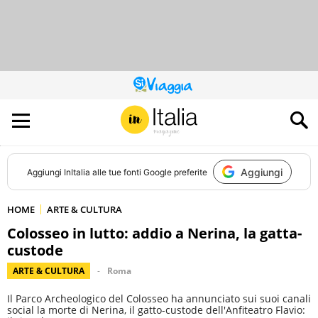
QUESTO
SITO
CONTRIBUISCE
ALL’AUDIENCE
DI
Aggiungi
Aggiungi
InItalia
alle tue fonti Google preferite
HOME
ARTE & CULTURA
Colosseo in lutto: addio a Nerina, la gatta-
custode
ARTE & CULTURA
Roma
Il Parco Archeologico del Colosseo ha annunciato sui suoi canali
social la morte di Nerina, il gatto-custode dell'Anfiteatro Flavio: