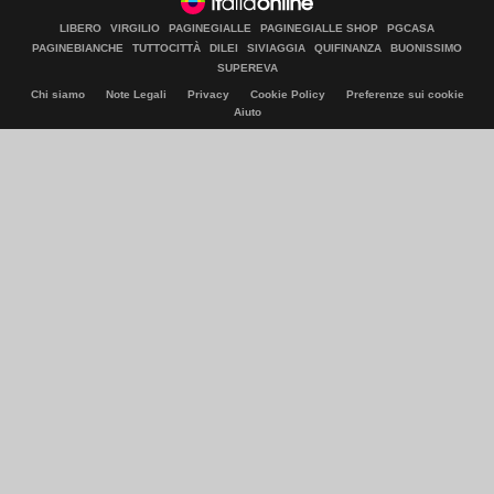
LIBERO
VIRGILIO
PAGINEGIALLE
PAGINEGIALLE SHOP
PGCASA
PAGINEBIANCHE
TUTTOCITTÀ
DILEI
SIVIAGGIA
QUIFINANZA
BUONISSIMO
SUPEREVA
Chi siamo
Note Legali
Privacy
Cookie Policy
Preferenze sui cookie
Aiuto
© Italiaonline S.p.A. 2026
Direzione e coordinamento di Libero Acquisition S.á r.l.
P. IVA 03970540963