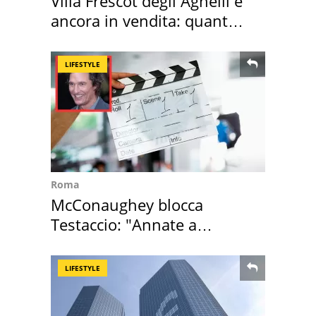
Villa Frescot degli Agnelli è
ancora in vendita: quanto
costa
LIFESTYLE
Roma
McConaughey blocca
Testaccio: "Annate a
Positano a rompe er c..."
LIFESTYLE