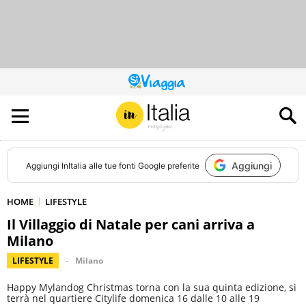
QUESTO
SITO
CONTRIBUISCE
ALL’AUDIENCE
DI
Aggiungi
Aggiungi
InItalia
alle tue fonti Google preferite
HOME
LIFESTYLE
Il Villaggio di Natale per cani arriva a
Milano
LIFESTYLE
Milano
Happy Mylandog Christmas torna con la sua quinta edizione, si
terrà nel quartiere Citylife domenica 16 dalle 10 alle 19