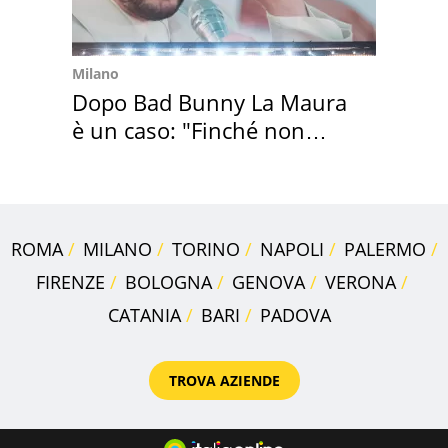
Milano
Dopo Bad Bunny La Maura
è un caso: "Finché non
scappa il morto"
ROMA
MILANO
TORINO
NAPOLI
PALERMO
FIRENZE
BOLOGNA
GENOVA
VERONA
CATANIA
BARI
PADOVA
TROVA AZIENDE