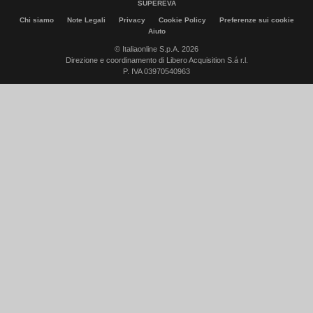
SUPEREVA
Chi siamo
Note Legali
Privacy
Cookie Policy
Preferenze sui cookie
Aiuto
© Italiaonline S.p.A. 2026
Direzione e coordinamento di Libero Acquisition S.á r.l.
P. IVA 03970540963