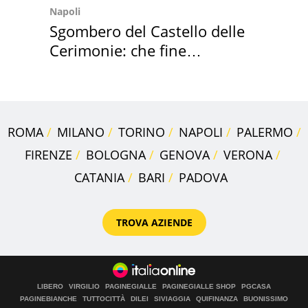
Napoli
Sgombero del Castello delle
Cerimonie: che fine
faranno i mobili
ROMA
MILANO
TORINO
NAPOLI
PALERMO
FIRENZE
BOLOGNA
GENOVA
VERONA
CATANIA
BARI
PADOVA
TROVA AZIENDE
LIBERO
VIRGILIO
PAGINEGIALLE
PAGINEGIALLE SHOP
PGCASA
PAGINEBIANCHE
TUTTOCITTÀ
DILEI
SIVIAGGIA
QUIFINANZA
BUONISSIMO