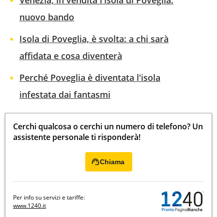
Venezia, in vendita l'isola di Poveglia:
nuovo bando
Isola di Poveglia, è svolta: a chi sarà
affidata e cosa diventerà
Perché Poveglia è diventata l'isola
infestata dai fantasmi
Cerchi qualcosa o cerchi un numero di telefono? Un
assistente personale ti risponderà!
Chiama
Per info su servizi e tariffe:
www.1240.it