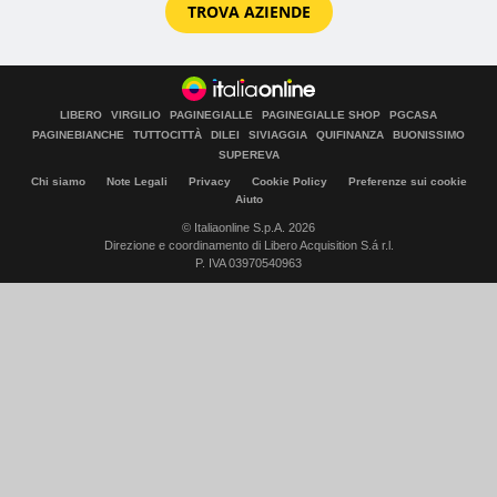
TROVA AZIENDE
LIBERO
VIRGILIO
PAGINEGIALLE
PAGINEGIALLE SHOP
PGCASA
PAGINEBIANCHE
TUTTOCITTÀ
DILEI
SIVIAGGIA
QUIFINANZA
BUONISSIMO
SUPEREVA
Chi siamo
Note Legali
Privacy
Cookie Policy
Preferenze sui cookie
Aiuto
© Italiaonline S.p.A. 2026
Direzione e coordinamento di Libero Acquisition S.á r.l.
P. IVA 03970540963