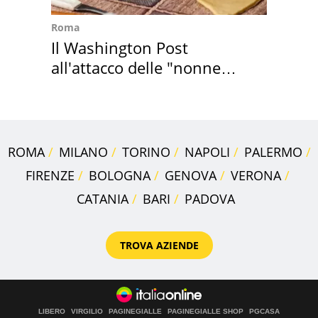
Roma
Il Washington Post
all'attacco delle "nonne
della pasta" a Roma
ROMA
MILANO
TORINO
NAPOLI
PALERMO
FIRENZE
BOLOGNA
GENOVA
VERONA
CATANIA
BARI
PADOVA
TROVA AZIENDE
LIBERO
VIRGILIO
PAGINEGIALLE
PAGINEGIALLE SHOP
PGCASA