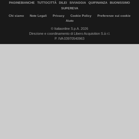
PAGINEBIANCHE
TUTTOCITTÀ
DILEI
SIVIAGGIA
QUIFINANZA
BUONISSIMO
SUPEREVA
Chi siamo
Note Legali
Privacy
Cookie Policy
Preferenze sui cookie
Aiuto
© Italiaonline S.p.A. 2026
Direzione e coordinamento di Libero Acquisition S.á r.l.
P. IVA 03970540963