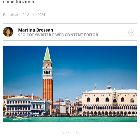
come funziona
Pubblicato:
24 Aprile 2024
Martina Bressan
SEO COPYWRITER E WEB CONTENT EDITOR
Appassionata di viaggi, di trail running e di yoga, ama
scoprire nuovi posti e nuove culture. Curiosa,
determinata e intraprendente adora leggere ma
soprattutto scrivere.