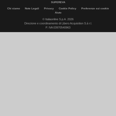
SUPEREVA
Chi siamo
Note Legali
Privacy
Cookie Policy
Preferenze sui cookie
Aiuto
© Italiaonline S.p.A. 2026
Direzione e coordinamento di Libero Acquisition S.á r.l.
P. IVA 03970540963