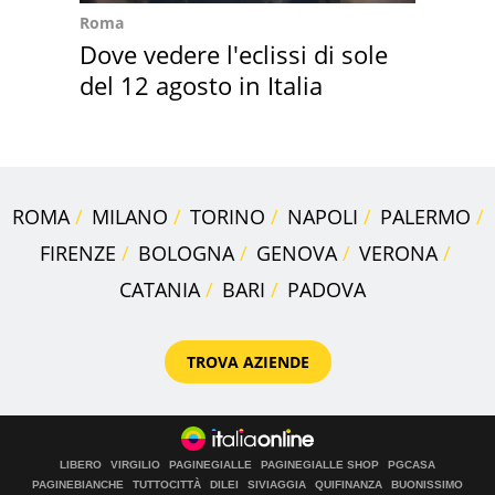
Roma
Dove vedere l'eclissi di sole
del 12 agosto in Italia
ROMA
MILANO
TORINO
NAPOLI
PALERMO
FIRENZE
BOLOGNA
GENOVA
VERONA
CATANIA
BARI
PADOVA
TROVA AZIENDE
LIBERO
VIRGILIO
PAGINEGIALLE
PAGINEGIALLE SHOP
PGCASA
PAGINEBIANCHE
TUTTOCITTÀ
DILEI
SIVIAGGIA
QUIFINANZA
BUONISSIMO