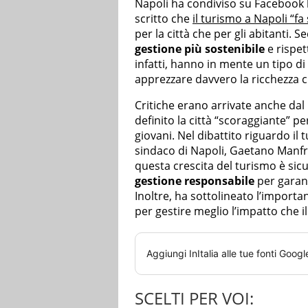
Napoli ha condiviso su Facebook l
scritto che
il turismo a Napoli “fa
per la città che per gli abitanti. 
gestione più sostenibile
e rispet
infatti, hanno in mente un tipo d
apprezzare davvero la ricchezza cul
Critiche erano arrivate anche dal
definito la città “scoraggiante” per
giovani. Nel dibattito riguardo il t
sindaco di Napoli, Gaetano Manfre
questa crescita del turismo è si
gestione responsabile
per garanti
Inoltre, ha sottolineato l’importan
per gestire meglio l’impatto che il
Aggiungi
InItalia
alle tue fonti Googl
SCELTI PER VOI: