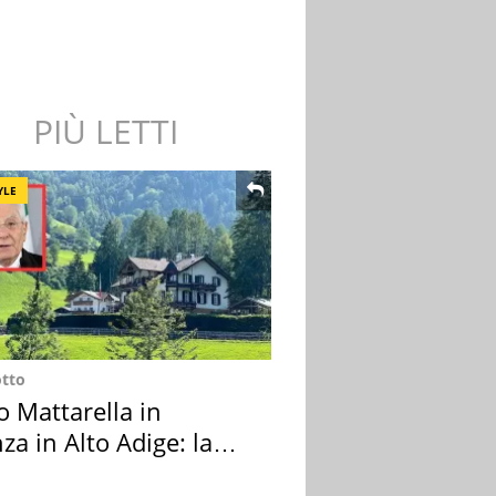
PIÙ LETTI
YLE
otto
o Mattarella in
za in Alto Adige: la
ion scelta