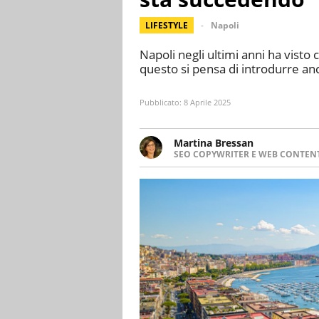
LIFESTYLE
Napoli
Napoli negli ultimi anni ha visto 
questo si pensa di introdurre anc
Pubblicato:
8 Aprile 2025
Martina Bressan
SEO COPYWRITER E WEB CONTEN
Appassionata di viaggi, di trai
nuove culture. Curiosa, deter
soprattutto scrivere.