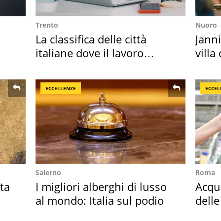
Trento
Nuoro
La classifica delle città
Janni
italiane dove il lavoro
villa
cresce di più
disc
ECCELLENZE
ECCEL
Salerno
Roma
ta
I migliori alberghi di lusso
Acqua
al mondo: Italia sul podio
delle
supe