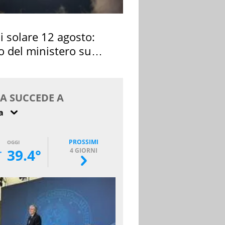
si solare 12 agosto:
o del ministero su
 osservarla