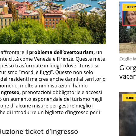
LIFEST
 affrontare il
problema dell’overtourism,
un
te città come Venezia e Firenze. Queste mete
Ceglie 
spesso trasformate in luoghi dove i turisti si
Giorg
urismo “mordi e fuggi”. Questo non solo
vacan
dei residenti ma crea anche danni al territorio
locat
fenomeno, molte amministrazioni hanno
’ingresso,
prenotazioni obbligatorie e accessi
TERRI
sto un aumento esponenziale del turismo negli
zione di alcune misure per gestire meglio i
che di introdurre un biglietto d’ingresso per i
oduzione ticket d’ingresso