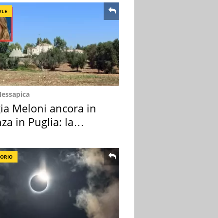
YLE
Messapica
ia Meloni ancora in
za in Puglia: la
ion scelta
TORIO