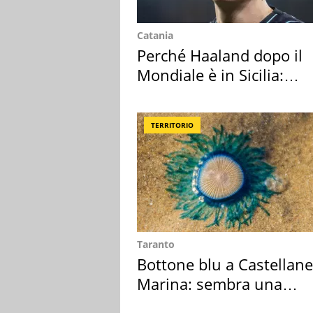
Catania
Perché Haaland dopo il
Mondiale è in Sicilia:
vacanza ma non solo
TERRITORIO
Taranto
Bottone blu a Castellane
Marina: sembra una
medusa ma non lo è