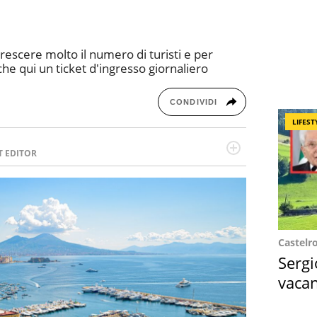
crescere molto il numero di turisti e per
he qui un ticket d'ingresso giornaliero
CONDIVIDI
LIFEST
T EDITOR
l running e di yoga, ama scoprire nuovi posti e
minata e intraprendente adora leggere ma
Castelr
Sergi
vacan
locat