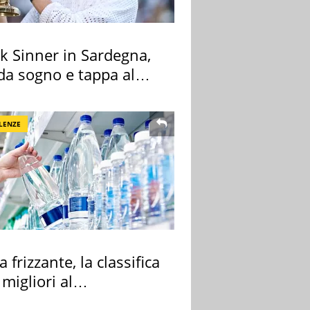
k Sinner in Sardegna,
 da sogno e tappa al
ount
LENZE
 frizzante, la classifica
 migliori al
rmercato