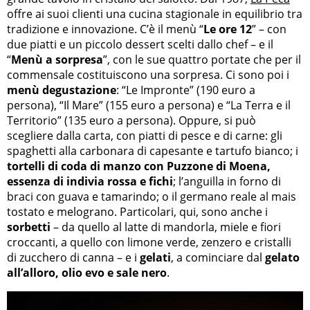
offre ai suoi clienti una cucina stagionale in equilibrio tra
tradizione e innovazione. C’è il menù “
Le ore 12
” – con
due piatti e un piccolo dessert scelti dallo chef – e il
“
Menù a sorpresa
”, con le sue quattro portate che per il
commensale costituiscono una sorpresa. Ci sono poi i
menù degustazione
: “Le Impronte” (190 euro a
persona), “Il Mare” (155 euro a persona) e “La Terra e il
Territorio” (135 euro a persona). Oppure, si può
scegliere dalla carta, con piatti di pesce e di carne: gli
spaghetti alla carbonara di capesante e tartufo bianco; i
tortelli di coda di manzo con Puzzone di Moena,
essenza di indivia rossa e fichi
; l’anguilla in forno di
braci con guava e tamarindo; o il germano reale al mais
tostato e melograno. Particolari, qui, sono anche i
sorbetti
– da quello al latte di mandorla, miele e fiori
croccanti, a quello con limone verde, zenzero e cristalli
di zucchero di canna – e i
gelati
, a cominciare dal
gelato
all’alloro, olio evo e sale nero
.