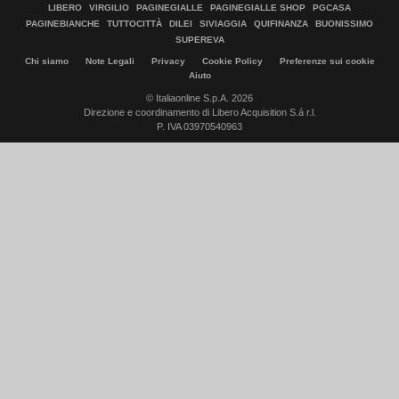
LIBERO
VIRGILIO
PAGINEGIALLE
PAGINEGIALLE SHOP
PGCASA
PAGINEBIANCHE
TUTTOCITTÀ
DILEI
SIVIAGGIA
QUIFINANZA
BUONISSIMO
SUPEREVA
Chi siamo
Note Legali
Privacy
Cookie Policy
Preferenze sui cookie
Aiuto
© Italiaonline S.p.A. 2026
Direzione e coordinamento di Libero Acquisition S.á r.l.
P. IVA 03970540963