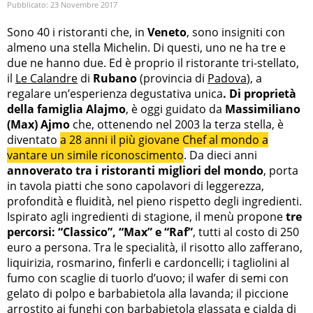
Pubblicato:
23 Novembre 2017
Sono 40 i ristoranti che, in
Veneto
, sono insigniti con
almeno una stella Michelin. Di questi, uno ne ha tre e
due ne hanno due. Ed è proprio il ristorante tri-stellato,
il
Le Calandre
di
Rubano
(provincia di
Padova
), a
regalare un’esperienza degustativa unica
. Di proprietà
della famiglia Alajmo
, è oggi guidato da
Massimiliano
(Max) Ajmo
che, ottenendo nel 2003 la terza stella, è
diventato
a 28 anni il più giovane Chef al mondo a
vantare un simile riconoscimento
. Da dieci anni
annoverato tra i ristoranti migliori del mondo
, porta
in tavola piatti che sono capolavori di leggerezza,
profondità e fluidità, nel pieno rispetto degli ingredienti.
Ispirato agli ingredienti di stagione, il menù propone
tre
percorsi: “Classico”, “Max” e “Raf”
, tutti al costo di 250
euro a persona. Tra le specialità, il risotto allo zafferano,
liquirizia, rosmarino, finferli e cardoncelli; i tagliolini al
fumo con scaglie di tuorlo d’uovo; il wafer di semi con
gelato di polpo e barbabietola alla lavanda; il piccione
arrostito ai funghi con barbabietola glassata e cialda di