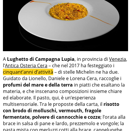
A
Lughetto di Campagna Lupia
, in provincia di
Venezia
,
l’
Antica Osteria Cera
– che nel 2017 ha festeggiato i
cinquant’anni d’attività
– di stelle Michelin ne ha due.
Guidato da Lionello, Daniele e Lorena Cera, raccoglie i
profumi del mare e della terra
in piatti che esaltano la
materia, e che inscenano composizioni insieme chiare
ed elaborate. Il pasto, qui, è un’esperienza
multisensoriale. Tra le proposte della carta, il
risotto
con brodo di molluschi, vermouth, fragole
fermentate, polvere di cannocchie e cozze
; l’orata alla
brace in salsa di pane e lardo, prezzemolo e vongole; la
pasta mista con merluzzi cotti alla brace, cappelunghe,